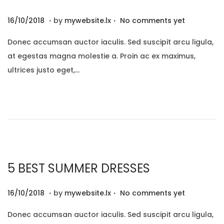
.
.
P
2
16/10/2018
by
mywebsite.lx
No comments yet
o
9
Donec accumsan auctor iaculis. Sed suscipit arcu ligula,
s
/
at egestas magna molestie a. Proin ac ex maximus,
t
1
ultrices justo eget,…
e
2
d
/
o
2
n
0
2
0
5 BEST SUMMER DRESSES
.
.
P
2
16/10/2018
by
mywebsite.lx
No comments yet
o
9
Donec accumsan auctor iaculis. Sed suscipit arcu ligula,
s
/