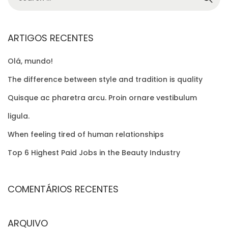
e
G
a
r
ARTIGOS RECENTES
I
c
Olá, mundo!
h
N
f
The difference between style and tradition is quality
o
A
Quisque ac pharetra arcu. Proin ornare vestibulum
r
ligula.
Ç
:
When feeling tired of human relationships
Ã
Top 6 Highest Paid Jobs in the Beauty Industry
O
COMENTÁRIOS RECENTES
D
ARQUIVO