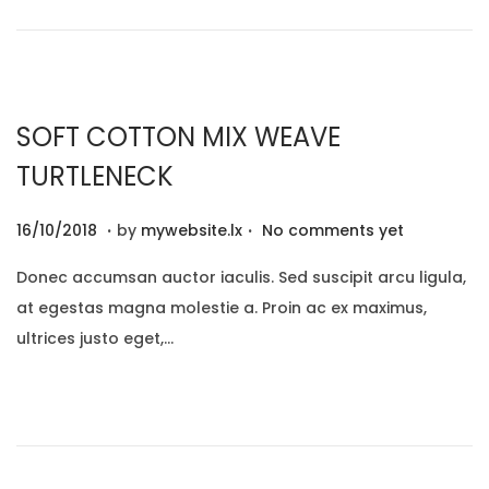
n
0
2
0
SOFT COTTON MIX WEAVE
TURTLENECK
.
.
P
2
16/10/2018
by
mywebsite.lx
No comments yet
o
9
Donec accumsan auctor iaculis. Sed suscipit arcu ligula,
s
/
at egestas magna molestie a. Proin ac ex maximus,
t
1
ultrices justo eget,…
e
2
d
/
o
2
n
0
2