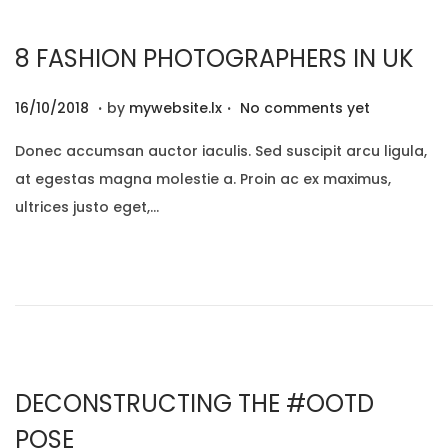
0
8 FASHION PHOTOGRAPHERS IN UK
.
.
P
2
16/10/2018
by
mywebsite.lx
No comments yet
o
9
Donec accumsan auctor iaculis. Sed suscipit arcu ligula,
s
/
at egestas magna molestie a. Proin ac ex maximus,
t
1
ultrices justo eget,…
e
2
d
/
o
2
n
0
2
0
DECONSTRUCTING THE #OOTD
POSE