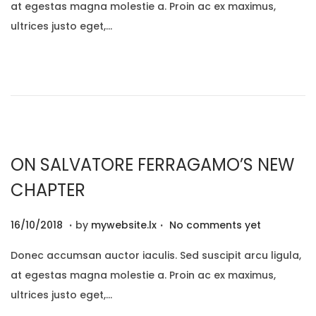
at egestas magna molestie a. Proin ac ex maximus,
t
1
ultrices justo eget,…
e
2
d
/
o
2
n
0
2
0
ON SALVATORE FERRAGAMO’S NEW
CHAPTER
.
.
P
2
16/10/2018
by
mywebsite.lx
No comments yet
o
9
Donec accumsan auctor iaculis. Sed suscipit arcu ligula,
s
/
at egestas magna molestie a. Proin ac ex maximus,
t
1
ultrices justo eget,…
e
2