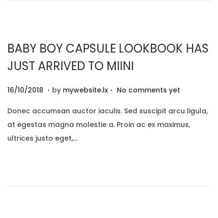
2
0
BABY BOY CAPSULE LOOKBOOK HAS
JUST ARRIVED TO MIINI
.
.
P
2
16/10/2018
by
mywebsite.lx
No comments yet
o
9
Donec accumsan auctor iaculis. Sed suscipit arcu ligula,
s
/
at egestas magna molestie a. Proin ac ex maximus,
t
1
ultrices justo eget,…
e
2
d
/
o
2
n
0
2
0