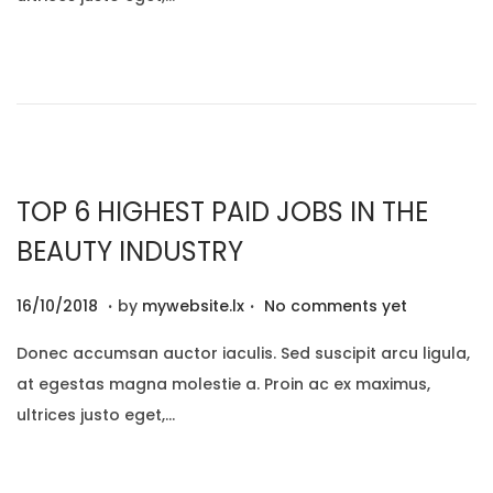
e
2
i
d
/
o
o
2
n
n
0
2
0
TOP 6 HIGHEST PAID JOBS IN THE
BEAUTY INDUSTRY
.
.
P
2
16/10/2018
by
mywebsite.lx
No comments yet
o
9
Donec accumsan auctor iaculis. Sed suscipit arcu ligula,
s
/
at egestas magna molestie a. Proin ac ex maximus,
t
1
ultrices justo eget,…
e
2
d
/
o
2