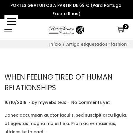
PORTES GRATUITOS A PARTIR DE 69 € (Para Portugal
Exceto Ilhas)
0
S
S
k
k
Início
/
Artigo etiquetados “fashion”
i
i
p
p
t
t
o
o
WHEN FEELING TIRED OF HUMAN
n
c
RELATIONSHIPS
a
o
v
n
.
.
P
2
16/10/2018
by
mywebsite.lx
No comments yet
i
t
o
9
Donec accumsan auctor iaculis. Sed suscipit arcu ligula,
g
e
s
/
at egestas magna molestie a. Proin ac ex maximus,
a
n
t
1
ultrices justo eget,…
t
t