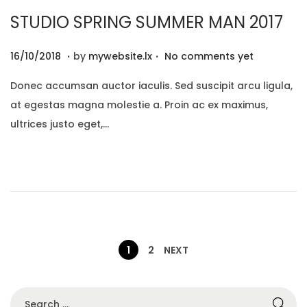
STUDIO SPRING SUMMER MAN 2017
.
.
P
2
16/10/2018
by
mywebsite.lx
No comments yet
o
9
Donec accumsan auctor iaculis. Sed suscipit arcu ligula,
s
/
at egestas magna molestie a. Proin ac ex maximus,
t
1
ultrices justo eget,…
e
2
d
/
o
2
n
0
2
0
P
1
2
NEXT
A
S