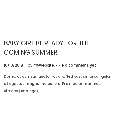
d
/
o
2
n
0
2
0
BABY GIRL BE READY FOR THE
COMING SUMMER
.
.
P
2
16/10/2018
by
mywebsite.lx
No comments yet
o
9
Donec accumsan auctor iaculis. Sed suscipit arcu ligula,
s
/
at egestas magna molestie a. Proin ac ex maximus,
t
1
ultrices justo eget,…
e
2
d
/
o
2
n
0