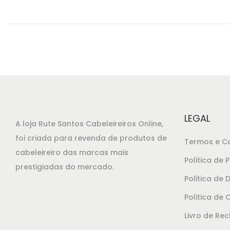
e
2
d
/
o
2
n
0
2
0
LEGAL
A loja Rute Santos Cabeleireiros Online,
foi criada para revenda de produtos de
Termos e C
cabeleireiro das marcas mais
Politica de 
prestigiadas do mercado.
Politica de
Politica de 
Livro de Re