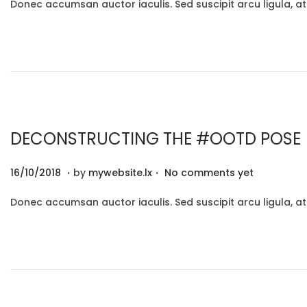
Donec accumsan auctor iaculis. Sed suscipit arcu ligula, a
s
/
t
1
e
2
d
/
o
2
n
0
2
DECONSTRUCTING THE #OOTD POSE
0
.
.
P
2
16/10/2018
by
mywebsite.lx
No comments yet
o
9
Donec accumsan auctor iaculis. Sed suscipit arcu ligula, a
s
/
t
1
e
2
d
/
o
2
n
0