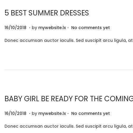
2
5 BEST SUMMER DRESSES
0
.
.
P
2
16/10/2018
by
mywebsite.lx
No comments yet
o
9
Donec accumsan auctor iaculis. Sed suscipit arcu ligula, a
s
/
t
1
e
2
d
/
o
2
n
0
2
BABY GIRL BE READY FOR THE COMI
0
.
.
P
2
16/10/2018
by
mywebsite.lx
No comments yet
o
9
Donec accumsan auctor iaculis. Sed suscipit arcu ligula, a
s
/