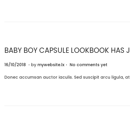
t
1
e
2
d
/
o
2
n
0
2
BABY BOY CAPSULE LOOKBOOK HAS JU
0
.
.
P
2
16/10/2018
by
mywebsite.lx
No comments yet
o
9
Donec accumsan auctor iaculis. Sed suscipit arcu ligula, a
s
/
t
1
e
2
d
/
o
2
n
0
2