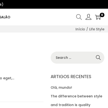
s)
0
SALÃO
Início
/
Life Style
S
e
a
r
ARTIGOS RECENTES
to eget,…
c
Olá, mundo!
h
f
The difference between style
o
and tradition is quality