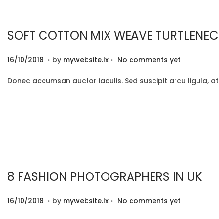
n
0
o
2
n
SOFT COTTON MIX WEAVE TURTLENE
0
.
.
P
2
16/10/2018
by
mywebsite.lx
No comments yet
o
9
Donec accumsan auctor iaculis. Sed suscipit arcu ligula, a
s
/
t
1
e
2
d
/
o
2
n
0
2
8 FASHION PHOTOGRAPHERS IN UK
0
.
.
P
2
16/10/2018
by
mywebsite.lx
No comments yet
o
9