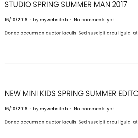
STUDIO SPRING SUMMER MAN 2017
0
.
.
P
2
16/10/2018
by
mywebsite.lx
No comments yet
o
9
Donec accumsan auctor iaculis. Sed suscipit arcu ligula, a
s
/
t
1
e
2
d
/
o
2
n
0
2
NEW MINI KIDS SPRING SUMMER EDITO
0
.
.
P
2
16/10/2018
by
mywebsite.lx
No comments yet
o
9
Donec accumsan auctor iaculis. Sed suscipit arcu ligula, a
s
/
t
1