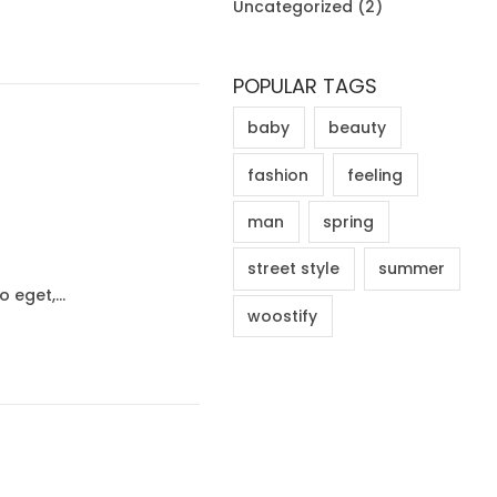
Uncategorized
(2)
POPULAR TAGS
baby
beauty
fashion
feeling
man
spring
street style
summer
to eget,…
woostify