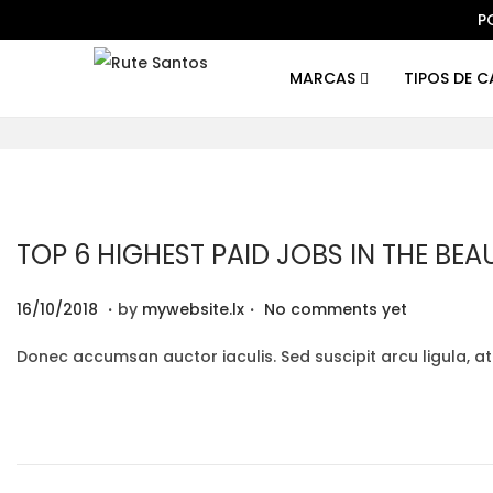
P
MARCAS
TIPOS DE 
S
S
k
k
i
i
p
p
t
t
o
o
TOP 6 HIGHEST PAID JOBS IN THE BE
n
c
.
.
P
2
a
o
16/10/2018
by
mywebsite.lx
No comments yet
o
9
v
n
Donec accumsan auctor iaculis. Sed suscipit arcu ligula, a
s
/
i
t
t
1
g
e
e
2
a
n
d
/
t
t
o
2
i