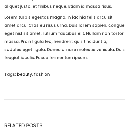
aliquet justo, et finibus neque. Etiam id massa risus.
Lorem turpis egestas magna, in lacinia felis arcu sit
amet arcu. Cras eu risus urna. Duis lorem sapien, congue
eget nisl sit amet, rutrum faucibus elit. Nullam non tortor
massa. Proin ligula leo, hendrerit quis tincidunt a,
sodales eget ligula. Donec ornare molestie vehicula. Duis
feugiat iaculis. Fusce fermentum ipsum.
Tags
:
beauty
,
fashion
N
P
S
r
o
A
e
f
v
t
V
i
C
o
o
RELATED POSTS