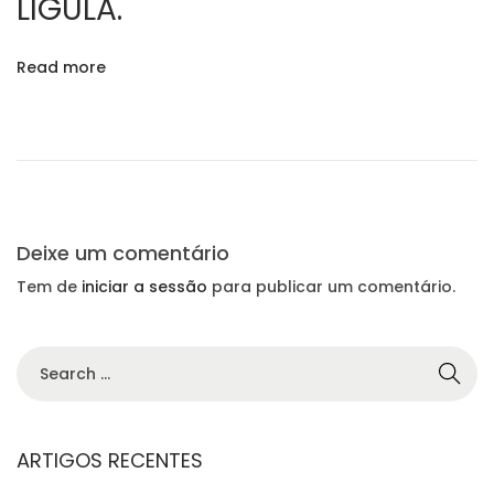
LIGULA.
l
R
e
Read more
n
T
e
c
I
k
N
W
G
e
h
Deixe um comentário
x
e
O
t
n
Tem de
iniciar a sessão
para publicar um comentário.
p
f
S
o
e
S
s
e
e
t
l
a
:
i
r
ARTIGOS RECENTES
n
c