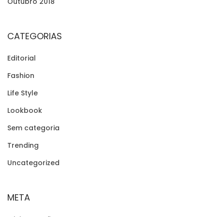
Outubro 2018
a
t
i
CATEGORIAS
o
n
Editorial
s
Fashion
h
Life Style
i
Lookbook
p
s
Sem categoria
Trending
Uncategorized
META