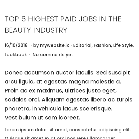
i
t
g
e
TOP 6 HIGHEST PAID JOBS IN THE
a
n
BEAUTY INDUSTRY
t
t
.
.
i
P
P
2
16/10/2018
by
mywebsite.lx
Editorial
,
Fashion
,
Life Style
,
o
.
o
o
9
Lookbook
No comments yet
n
s
s
/
t
t
1
Donec accumsan auctor iaculis. Sed suscipit
e
e
2
arcu ligula, at egestas magna molestie a.
d
d
/
Proin ac ex maximus, ultrices justo eget,
o
i
2
sodales orci. Aliquam egestas libero ac turpis
n
n
0
pharetra, in vehicula lacus scelerisque.
2
Vestibulum ut sem laoreet.
0
Lorem ipsum dolor sit amet, consectetur adipiscing elit.
Quisque sit amet ex at orci posuere ullamcorper.