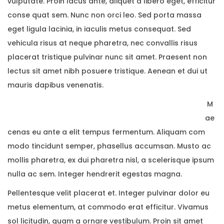
vulputate. Proin lacus ante, aliquet a libero eget, efficitur
conse quat sem. Nunc non orci leo. Sed porta massa
eget ligula lacinia, in iaculis metus consequat. Sed
vehicula risus at neque pharetra, nec convallis risus
placerat tristique pulvinar nunc sit amet. Praesent non
lectus sit amet nibh posuere tristique. Aenean et dui ut
mauris dapibus venenatis.
M
ae
cenas eu ante a elit tempus fermentum. Aliquam com
modo tincidunt semper, phasellus accumsan. Musto ac
mollis pharetra, ex dui pharetra nisl, a scelerisque ipsum
nulla ac sem. Integer hendrerit egestas magna.
Pellentesque velit placerat et. Integer pulvinar dolor eu
metus elementum, at commodo erat efficitur. Vivamus
sol licitudin, quam a ornare vestibulum. Proin sit amet