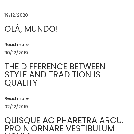
E
u
t
s
t
G
19/12/2020
p
o
OLÁ, MUNDO!
o
n
A
s
M
t
i
Read more
Ç
:
x
30/12/2019
W
Ã
THE DIFFERENCE BETWEEN
e
STYLE AND TRADITION IS
a
O
QUALITY
v
e
D
Read more
T
02/12/2019
u
E
QUISQUE AC PHARETRA ARCU.
r
PROIN ORNARE VESTIBULUM
t
A