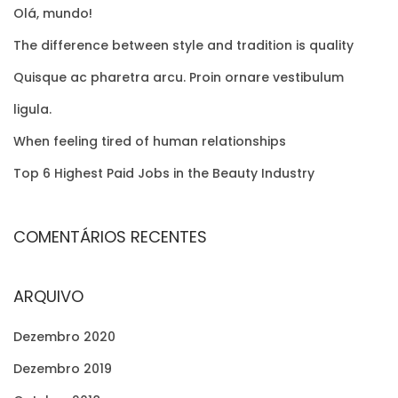
g
Olá, mundo!
h
t
f
The difference between style and tradition is quality
i
o
Quisque ac pharetra arcu. Proin ornare vestibulum
r
r
e
ligula.
:
d
When feeling tired of human relationships
o
Top 6 Highest Paid Jobs in the Beauty Industry
f
h
u
COMENTÁRIOS RECENTES
m
a
ARQUIVO
n
r
Dezembro 2020
e
Dezembro 2019
l