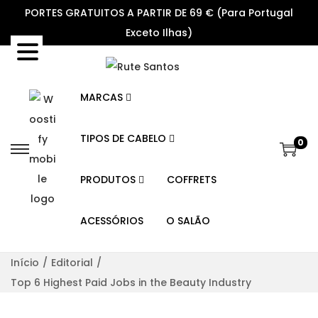
PORTES GRATUITOS A PARTIR DE 69 € (Para Portugal
Exceto Ilhas)
MARCAS
TIPOS DE CABELO
0
S
S
k
k
PRODUTOS
COFFRETS
i
i
p
p
ACESSÓRIOS
O SALÃO
t
t
o
o
Início
/
Editorial
/
n
c
Top 6 Highest Paid Jobs in the Beauty Industry
a
o
v
n