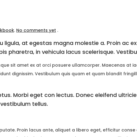
okbook
.
No comments yet
.
 ligula, at egestas magna molestie a. Proin ac ex
pis pharetra, in vehicula lacus scelerisque. Vestib
isque sit amet ex at orci posuere ullamcorper. Maecenas at ia
ncidunt dignissim. Vestibulum quis quam et quam blandit fringil
etus. Morbi eget con lectus. Donec eleifend ultrici
 vestibulum tellus.
putate. Proin lacus ante, aliquet a libero eget, efficitur conse