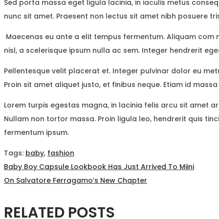
Sed porta massa eget ligula lacinia, in iaculis metus consequ
nunc sit amet. Praesent non lectus sit amet nibh posuere tri
Maecenas eu ante a elit tempus fermentum. Aliquam com mo
nisl, a scelerisque ipsum nulla ac sem. Integer hendrerit e
Pellentesque velit placerat et. Integer pulvinar dolor eu m
Proin sit amet aliquet justo, et finibus neque. Etiam id massa 
Lorem turpis egestas magna, in lacinia felis arcu sit amet ar
Nullam non tortor massa. Proin ligula leo, hendrerit quis tinc
fermentum ipsum.
Tags
:
baby
,
fashion
NAVEGAÇÃO
Previous
Baby Boy Capsule Lookbook Has Just Arrived To Miini
post:
Next
On Salvatore Ferragamo’s New Chapter
DE
post:
RELATED POSTS