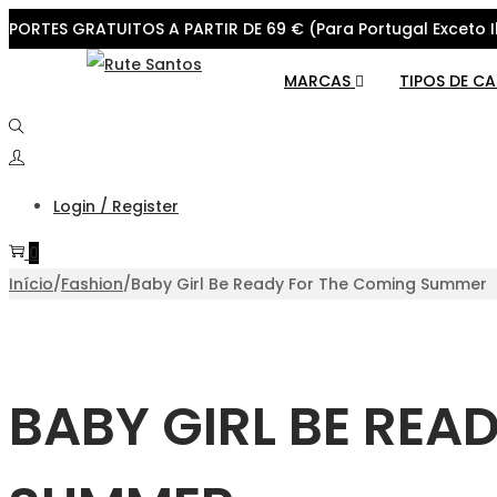
PORTES GRATUITOS A PARTIR DE 69 € (Para Portugal Exceto I
Skip
Skip
MARCAS
TIPOS DE C
to
to
navigation
content
Login / Register
0
Início
/
Fashion
/
Baby Girl Be Ready For The Coming Summer
BABY GIRL BE REA