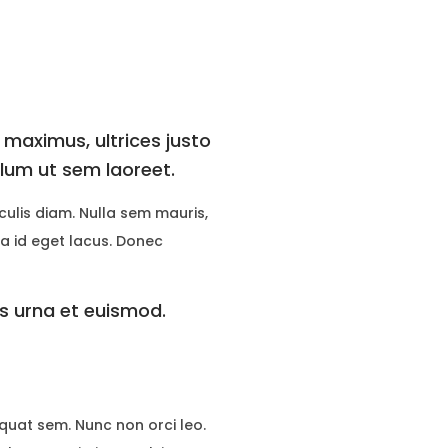
 maximus, ultrices justo
ulum ut sem laoreet.
culis diam. Nulla sem mauris,
la id eget lacus. Donec
es urna et euismod.
 quat sem. Nunc non orci leo.