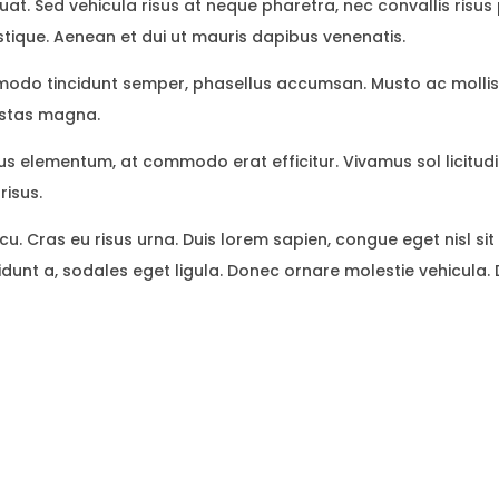
at. Sed vehicula risus at neque pharetra, nec convallis risus 
stique. Aenean et dui ut mauris dapibus venenatis.
do tincidunt semper, phasellus accumsan. Musto ac mollis 
gestas magna.
etus elementum, at commodo erat efficitur. Vivamus sol licitu
risus.
cu. Cras eu risus urna. Duis lorem sapien, congue eget nisl sit
idunt a, sodales eget ligula. Donec ornare molestie vehicula. D