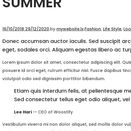
SUMMER
Posted
Posted
16/10/2018
29/12/2020
.
by
mywebsite.lx
.
Fashion
,
Life Style
,
Lo
on
in
Donec accumsan auctor iaculis. Sed suscipit arcu
eget, sodales orci. Aliquam egestas libero ac tur
Lorem ipsum dolor sit amet, consectetur adipiscing elit. Qu
posuere id orci eget, rutrum efficitur nisl. Fusce dapibus ti
volutpat odio sed dignissim porttitor bibendum.
Etiam quis interdum felis, at pellentesque m
Sed consectetur tellus eget odio aliquet, vel
Lee Hari
— CEO of Woostify
Vestibulum viverra mi non dolor aliquet, sed mollis dolor vul