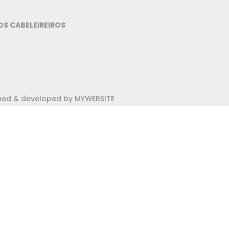
OS CABELEIREIROS
igned & developed by
MYWEBSITE