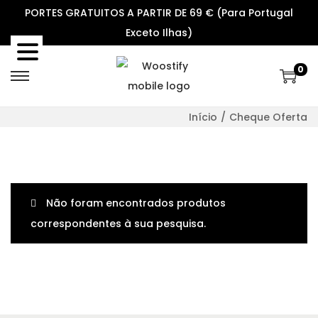
PORTES GRATUITOS A PARTIR DE 69 € (Para Portugal
Exceto Ilhas)
0
S
S
k
k
Início
/
Cheque Oferta
i
i
p
p
t
t
o
o
Não foram encontrados produtos
n
c
correspondentes à sua pesquisa.
a
o
v
n
i
t
g
e
a
n