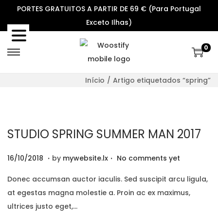
PORTES GRATUITOS A PARTIR DE 69 € (Para Portugal
Exceto Ilhas)
0
S
S
k
k
Início
/
Artigo etiquetados “spring”
i
i
p
p
t
t
o
o
STUDIO SPRING SUMMER MAN 2017
n
c
a
o
.
.
P
2
16/10/2018
by
mywebsite.lx
No comments yet
v
n
o
9
Donec accumsan auctor iaculis. Sed suscipit arcu ligula,
i
t
s
/
at egestas magna molestie a. Proin ac ex maximus,
g
e
t
1
ultrices justo eget,…
a
n
e
2