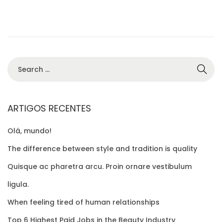
t
t
d
/
i
o
2
o
n
0
n
2
0
S
e
a
r
ARTIGOS RECENTES
c
Olá, mundo!
h
f
The difference between style and tradition is quality
o
Quisque ac pharetra arcu. Proin ornare vestibulum
r
ligula.
:
When feeling tired of human relationships
Top 6 Highest Paid Jobs in the Beauty Industry