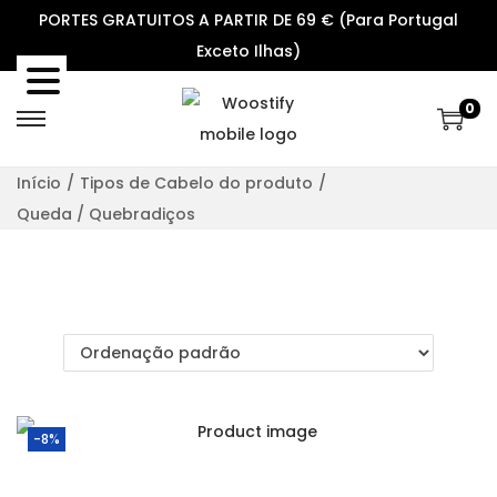
PORTES GRATUITOS A PARTIR DE 69 € (Para Portugal
Exceto Ilhas)
0
S
S
k
k
Início
/
Tipos de Cabelo do produto
/
i
i
Queda / Quebradiços
p
p
t
t
o
o
n
c
a
o
v
n
i
t
-8%
g
e
a
n