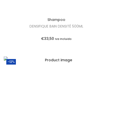
a
:
l
€
e
2
Shampoo
r
2
DENSIFIQUE BAIN DENSITÉ 500ML
a
,
:
8
€
33,50
Iva Incluido
€
5
2
.
5
-12%
,
8
5
.