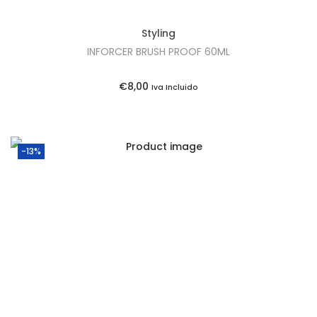
l
€
e
3
Styling
r
9
INFORCER BRUSH PROOF 60ML
a
,
:
6
€
8,00
Iva Incluido
€
5
4
.
3
-13%
,
5
0
.