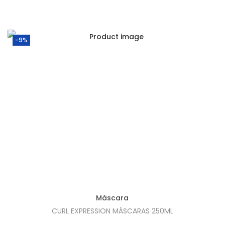
€
0
6
.
7
-9%
,
3
0
.
Máscara
CURL EXPRESSION MÁSCARAS 250ML