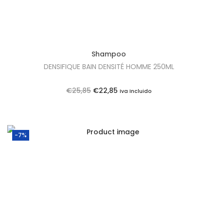
Shampoo
DENSIFIQUE BAIN DENSITÉ HOMME 250ML
O
O
€
25,85
€
22,85
Iva Incluido
p
p
r
r
e
e
-7%
ç
ç
o
o
o
a
r
t
i
u
g
a