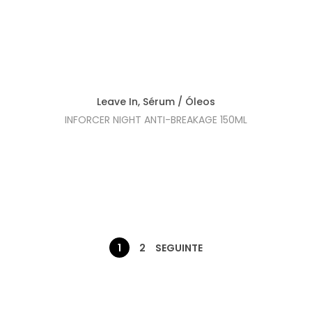
i
l
n
é
a
:
l
€
e
1
Leave In
,
Sérum / Óleos
r
8
INFORCER NIGHT ANTI-BREAKAGE 150ML
a
,
:
7
€
0
2
.
0
,
7
1
2
SEGUINTE
0
.