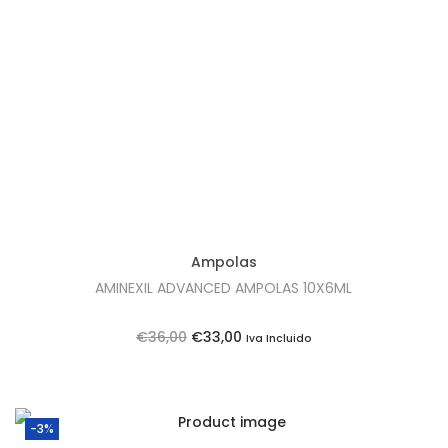
t
t
i
o
n
Ampolas
AMINEXIL ADVANCED AMPOLAS 10X6ML
O
O
€
36,00
€
33,00
Iva Incluido
p
p
r
r
e
e
-3%