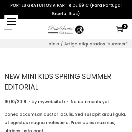
PORTES GRATUITOS A PARTIR DE 69 € (Para Portugal
Exceto Ilhas)
0
S
S
k
k
Início
/
Artigo etiquetados “summer”
i
i
p
p
t
t
o
o
NEW MINI KIDS SPRING SUMMER
n
c
EDITORIAL
a
o
v
n
.
.
P
2
16/10/2018
by
mywebsite.lx
No comments yet
i
t
o
9
Donec accumsan auctor iaculis. Sed suscipit arcu ligula,
g
e
s
/
at egestas magna molestie a. Proin ac ex maximus,
a
n
t
1
ultrices justo eget,…
t
t