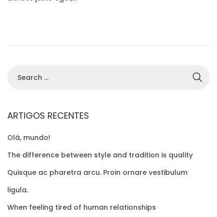
e
2
i
d
/
o
o
2
n
n
0
2
0
S
e
a
r
ARTIGOS RECENTES
c
Olá, mundo!
h
f
The difference between style and tradition is quality
o
Quisque ac pharetra arcu. Proin ornare vestibulum
r
ligula.
:
When feeling tired of human relationships