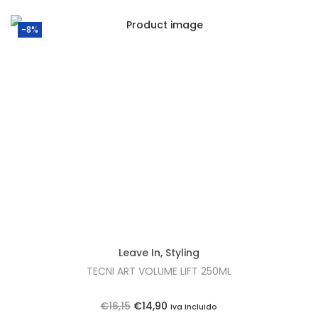
m
l
-8%
Leave In
,
Styling
TECNI ART VOLUME LIFT 250ML
O
O
€
16,15
€
14,90
Iva Incluido