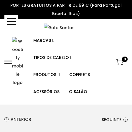
PORTES GRATUITOS A PARTIR DE 69 € (Para Portugal
Exceto Ilhas)
MARCAS
TIPOS DE CABELO
0
S
S
k
k
PRODUTOS
COFFRETS
i
i
p
p
ACESSÓRIOS
O SALÃO
t
t
o
o
n
c
ANTERIOR
SEGUINTE
a
o
v
n