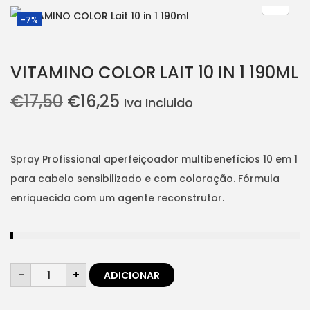
i
t
-7%
g
e
a
n
VITAMINO COLOR LAIT 10 IN 1 190ML
t
t
i
O
O
€
17,50
€
16,25
Iva Incluido
o
p
p
n
r
r
e
e
Spray Profissional aperfeiçoador multibenefícios 10 em 1
ç
ç
para cabelo sensibilizado e com coloração. Fórmula
o
o
enriquecida com um agente reconstrutor.
o
a
r
t
i
u
Q
g
a
-
+
ADICIONAR
u
a
i
l
n
t