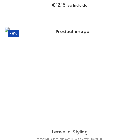
:
9
€
12,15
Iva Incluido
€
0
1
.
6
-9%
,
1
5
.
Leave In
,
Styling