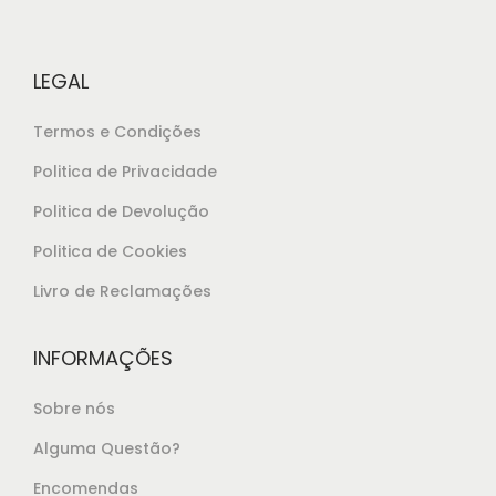
e
0
r
,
LEGAL
a
0
:
0
Termos e Condições
€
.
Politica de Privacidade
1
Politica de Devolução
4
,
Politica de Cookies
2
Livro de Reclamações
5
.
INFORMAÇÕES
Sobre nós
Alguma Questão?
Encomendas