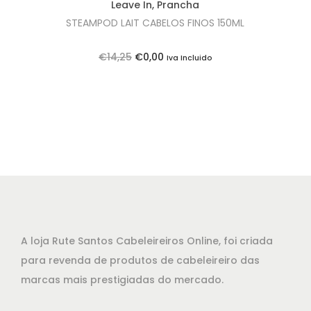
Leave In
,
Prancha
r
3
STEAMPOD LAIT CABELOS FINOS 150ML
a
,
:
0
O
O
€
14,25
€
0,00
Iva Incluido
€
0
p
p
1
.
r
r
4
e
e
,
ç
ç
2
o
o
5
o
a
.
r
t
i
u
g
a
A loja Rute Santos Cabeleireiros Online, foi criada
i
l
para revenda de produtos de cabeleireiro das
n
é
marcas mais prestigiadas do mercado.
a
:
l
€