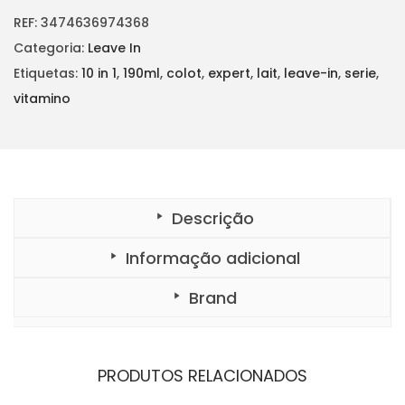
n
é
i
d
REF:
3474636974368
a
:
a
d
Categoria:
Leave In
l
€
e
d
Etiquetas:
10 in 1
,
190ml
,
colot
,
expert
,
lait
,
leave-in
,
serie
,
e
1
e
V
vitamino
r
6
I
T
a
,
A
M
:
2
I
N
€
5
O
C
1
.
O
Descrição
L
7
O
R
,
Informação adicional
L
a
5
i
Brand
t
0
1
0
.
i
n
1
PRODUTOS RELACIONADOS
1
9
0