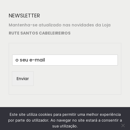
NEWSLETTER
Mantenha-se atualizado nas novidades da Loja
RUTE SANTOS CABELEIREIROS
E
m
a
i
Enviar
l
*
Este site utiliza cookies para permitir uma melhor experiência
por parte do utilizador. Ao navegar no site estará a consentir a
sua utilização.
© 2021
RuteSantos Cabeleireiros
All rights reserved.