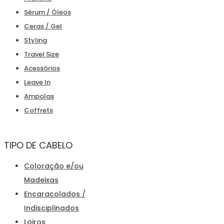
Sérum / Óleos
Ceras / Gel
Styling
Travel Size
Acessórios
Leave In
Ampolas
Coffrets
TIPO DE CABELO
Coloração e/ou
Madeixas
Encaracolados /
Indisciplinados
Loiros