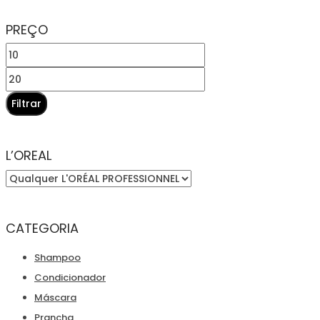
original
atual
PREÇO
era:
é:
Preço
€17,50.
€16,25.
mínimo
Preço
máximo
Filtrar
L’OREAL
CATEGORIA
Shampoo
Condicionador
Máscara
Prancha