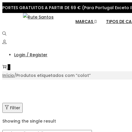
PORTES GRATUITOS A PARTIR DE 69 € (Para Portugal Exceto I
Skip
Skip
MARCAS
TIPOS DE C
to
to
navigation
content
Login / Register
0
Início
/
Produtos etiquetados com “colot”
Filter
Showing the single result