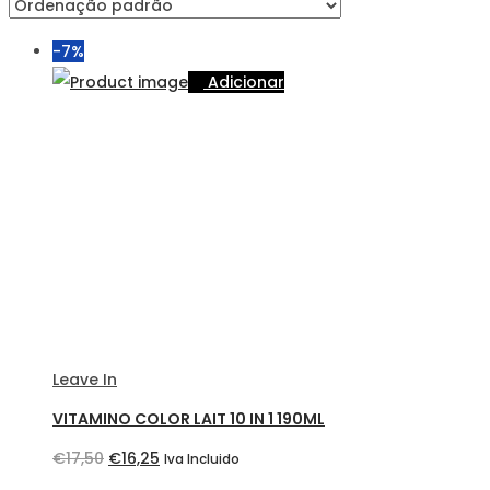
-7%
Adicionar
Leave In
VITAMINO COLOR LAIT 10 IN 1 190ML
O
O
€
17,50
€
16,25
Iva Incluido
preço
preço