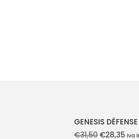
GENESIS DÉFENSE
O
O
€
31,50
€
28,35
Iva 