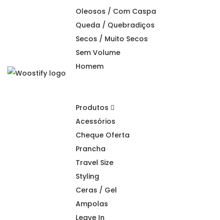
Oleosos / Com Caspa
Queda / Quebradiços
Secos / Muito Secos
Sem Volume
Homem
S
S
k
k
i
i
Produtos
p
p
Acessórios
t
t
Cheque Oferta
o
o
Prancha
n
c
Travel Size
a
o
Styling
v
n
Ceras / Gel
i
t
Ampolas
g
e
Leave In