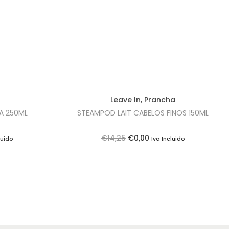
g
Leave In
,
Prancha
A 250ML
STEAMPOD LAIT CABELOS FINOS 150ML
O
O
€
14,25
€
0,00
luido
Iva Incluido
p
p
r
r
e
e
ç
ç
o
o
o
a