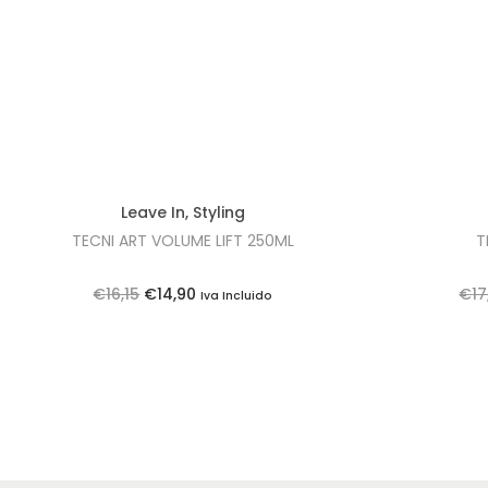
Leave In
,
Styling
TECNI ART VOLUME LIFT 250ML
T
O
O
€
16,15
€
14,90
€
17
Iva Incluido
p
p
r
r
e
e
ç
ç
o
o
o
a