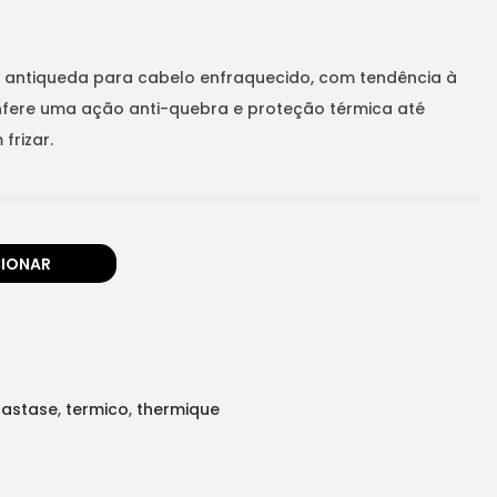
te antiqueda para cabelo enfraquecido, com tendência à
fere uma ação anti-quebra e proteção térmica até
frizar.
CIONAR
rastase
,
termico
,
thermique