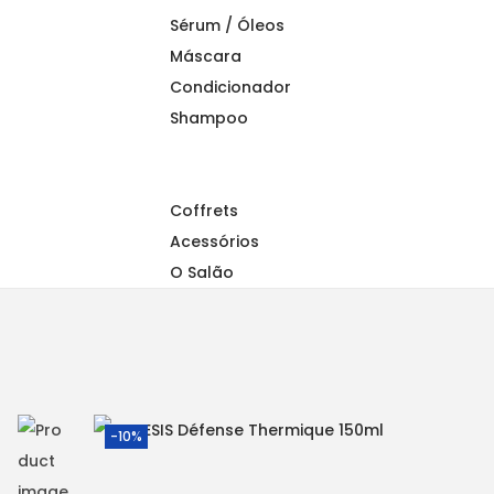
a
n
Sérum / Óleos
t
t
Máscara
i
Condicionador
o
Shampoo
n
Coffrets
Acessórios
O Salão
-10%