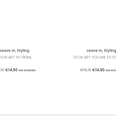
Leave In
,
Styling
Leave In
,
Stylin
ECNI ART PLI 190ML
TECNI ART VOLUME EXTR
O
O
O
O
,15
€
14,90
€
16,15
€
14,90
Iva Incluido
Iva Inc
p
p
p
p
r
r
r
r
e
e
e
e
ç
ç
ç
ç
o
o
o
o
o
a
o
a