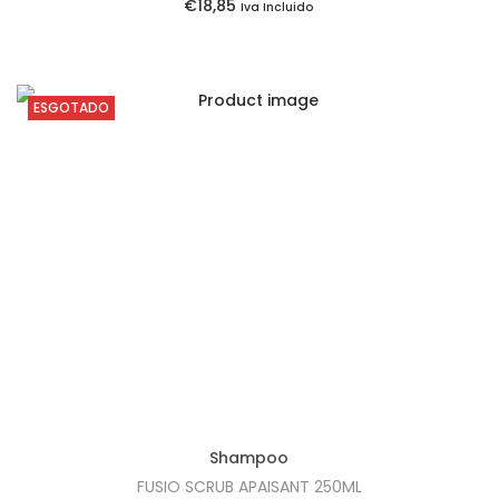
€
18,85
Iva Incluido
€
5
2
.
4
ESGOTADO
,
8
5
.
Shampoo
FUSIO SCRUB APAISANT 250ML