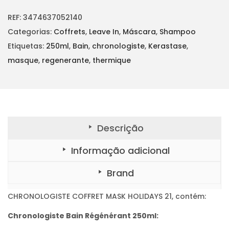
r
t
i
u
REF:
3474637052140
g
a
Categorias:
Coffrets
,
Leave In
,
Máscara
,
Shampoo
i
l
Etiquetas:
250ml
,
Bain
,
chronologiste
,
Kerastase
,
n
é
masque
,
regenerante
,
thermique
a
:
l
€
e
6
r
5
Descrição
a
,
:
1
Informação adicional
€
0
8
.
Brand
6
CHRONOLOGISTE COFFRET MASK HOLIDAYS 21, contém:
,
6
Chronologiste Bain Régénérant 250ml: