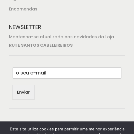
Encomendas
NEWSLETTER
Mantenha-se atualizado nas novidades da Loja
RUTE SANTOS CABELEIREIROS
E
m
a
i
Enviar
l
*
Este site utiliza cookies para permitir uma melhor experiência