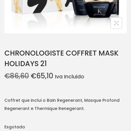
CHRONOLOGISTE COFFRET MASK
HOLIDAYS 21
O
O
€
86,60
€
65,10
Iva Incluido
p
p
r
r
e
e
Coffret que inclui o Bain Regenerant, Masque Profond
ç
ç
Regenerant e Thermique Renegerant.
o
o
o
a
Esgotado