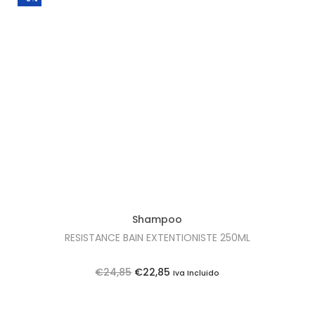
Shampoo
RESISTANCE BAIN EXTENTIONISTE 250ML
O
O
€
24,85
€
22,85
Iva Incluido
p
p
r
r