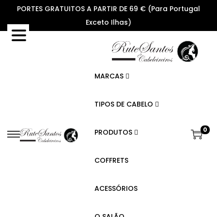
PORTES GRATUITOS A PARTIR DE 69 € (Para Portugal
Exceto Ilhas)
MARCAS
TIPOS DE CABELO
0
PRODUTOS
S
S
k
k
COFFRETS
i
i
p
p
ACESSÓRIOS
t
t
o
o
O SALÃO