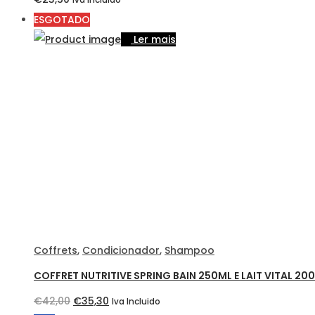
Iva Incluido
ESGOTADO
Ler mais
Coffrets
,
Condicionador
,
Shampoo
COFFRET NUTRITIVE SPRING BAIN 250ML E LAIT VITAL 20
O
O
€
42,00
€
35,30
Iva Incluido