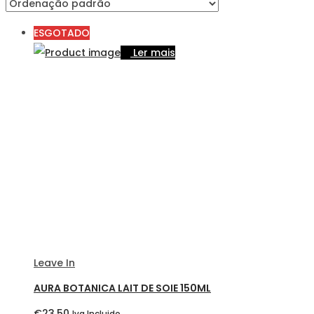
ESGOTADO
Ler mais
Leave In
AURA BOTANICA LAIT DE SOIE 150ML
€
23,50