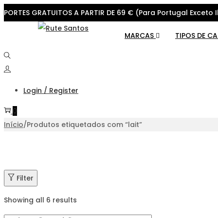
PORTES GRATUITOS A PARTIR DE 69 € (Para Portugal Exceto I
Skip
Skip
MARCAS
TIPOS DE C
to
to
navigation
content
Login / Register
0
Início
/
Produtos etiquetados com “lait”
Filter
Showing all 6 results