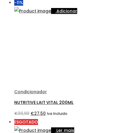
preço
preço
-11%
original
atual
Adicionar
era:
é:
€42,00.
€35,30.
Condicionador
NUTRITIVE LAIT VITAL 200ML
O
O
€
30,90
€
27,50
Iva Incluido
preço
preço
ESGOTADO
original
atual
Ler mais