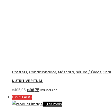
era:
é:
€30,90.
€27,50.
Coffrets
,
Condicionador
,
Máscara
,
Sérum / Óleos
,
Sha
NUTRITIVE RITUAL
O
O
€
105,95
€
98,75
Iva Incluido
preço
preço
ESGOTADO
original
atual
Ler mais
era:
é: