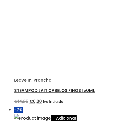
€105,95.
€98,75.
Leave In
,
Prancha
STEAMPOD LAIT CABELOS FINOS 150ML
O
O
€
14,25
€
0,00
Iva Incluido
preço
preço
-7%
original
atual
Adicionar
era:
é: