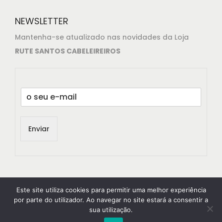
NEWSLETTER
Mantenha-se atualizado nas novidades da Loja
RUTE SANTOS CABELEIREIROS
E
m
a
i
Enviar
l
*
Este site utiliza cookies para permitir uma melhor experiência
por parte do utilizador. Ao navegar no site estará a consentir a
sua utilização.
© 2021
RuteSantos Cabeleireiros
All rights reserved.