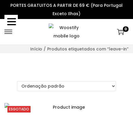
PORTES GRATUITOS A PARTIR DE 69 € (Para Portugal
Exceto Ilhas)
0
S
S
k
k
Início
/
Produtos etiquetados com “leave-in”
i
i
p
p
t
t
o
o
n
c
a
o
v
n
ESGOTADO
i
t
g
e
a
n