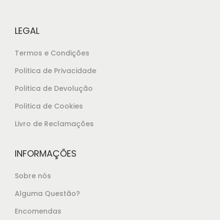
e
1
r
6
LEGAL
a
,
:
2
Termos e Condições
€
5
Politica de Privacidade
1
.
Politica de Devolução
7
,
Politica de Cookies
5
Livro de Reclamações
0
.
INFORMAÇÕES
Sobre nós
Alguma Questão?
Encomendas