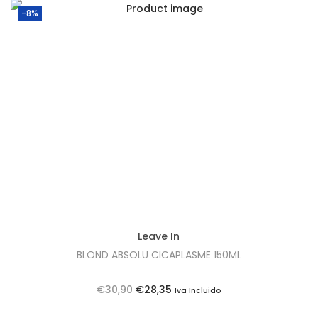
-8%
Leave In
BLOND ABSOLU CICAPLASME 150ML
O
O
€
30,90
€
28,35
Iva Incluido
p
p