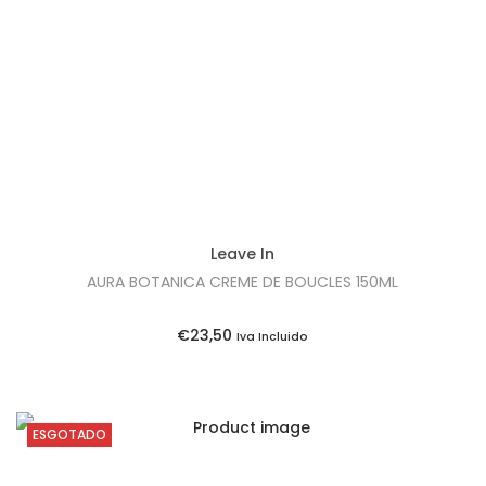
t
t
i
o
n
Leave In
AURA BOTANICA CREME DE BOUCLES 150ML
€
23,50
Iva Incluido
ESGOTADO