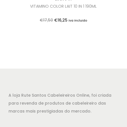
VITAMINO COLOR LAIT 10 IN 1 190ML
O
O
€
17,50
€
16,25
Iva Incluido
p
p
r
r
e
e
ç
ç
o
o
o
a
r
t
i
u
g
a
A loja Rute Santos Cabeleireiros Online, foi criada
i
l
para revenda de produtos de cabeleireiro das
n
é
marcas mais prestigiadas do mercado.
a
:
l
€