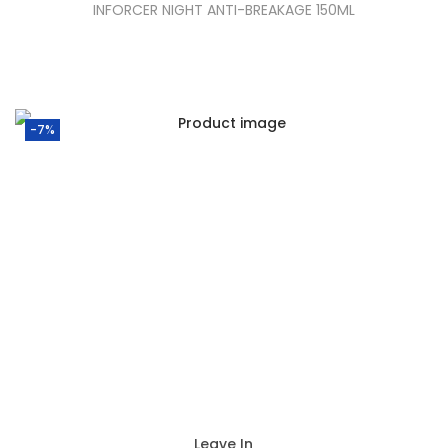
INFORCER NIGHT ANTI-BREAKAGE 150ML
a
,
:
0
€
0
4
.
-7%
2
,
0
0
.
Leave In