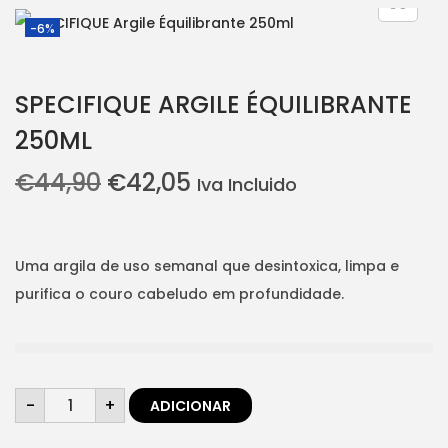
i
t
-6%
g
e
a
n
SPECIFIQUE ARGILE ÉQUILIBRANTE
t
t
250ML
i
o
O
O
€
44,90
€
42,05
Iva Incluido
n
p
p
r
r
e
e
Uma argila de uso semanal que desintoxica, limpa e
ç
ç
purifica o couro cabeludo em profundidade.
o
o
o
a
r
t
Q
i
u
-
+
ADICIONAR
u
a
g
a
n