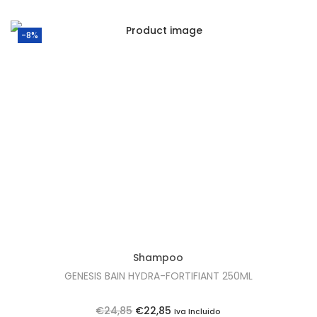
a
n
t
e
-8%
2
5
0
m
l
Shampoo
GENESIS BAIN HYDRA-FORTIFIANT 250ML
O
O
€
24,85
€
22,85
Iva Incluido