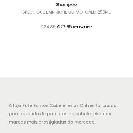
e
2
Shampoo
r
2
SPECIFIQUE BAIN RICHE DERMO-CALM 250ML
a
,
:
8
O
O
€
24,85
€
22,85
Iva Incluido
€
5
p
p
2
.
r
r
5
e
e
,
ç
ç
8
o
o
5
o
a
.
r
t
i
u
g
a
A loja Rute Santos Cabeleireiros Online, foi criada
i
l
para revenda de produtos de cabeleireiro das
n
é
marcas mais prestigiadas do mercado.
a
: