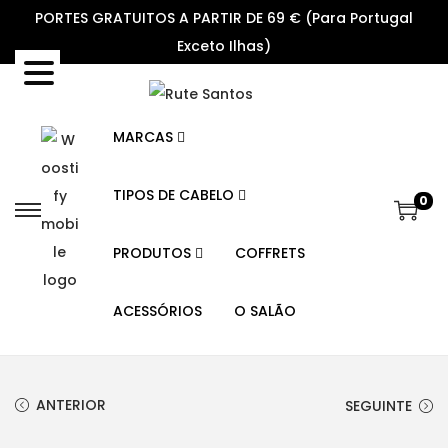
PORTES GRATUITOS A PARTIR DE 69 € (Para Portugal
Exceto Ilhas)
MARCAS
TIPOS DE CABELO
0
S
S
k
k
PRODUTOS
COFFRETS
i
i
p
p
ACESSÓRIOS
O SALÃO
t
t
o
o
n
c
ANTERIOR
SEGUINTE
a
o
v
n