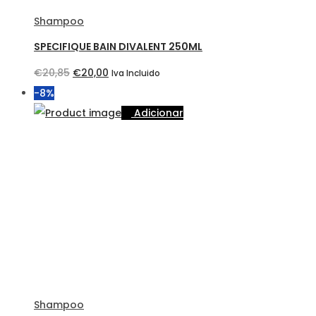
Shampoo
SPECIFIQUE BAIN DIVALENT 250ML
O
O
€
20,85
€
20,00
Iva Incluido
preço
preço
-8%
original
atual
Adicionar
era:
é:
€20,85.
€20,00.
Shampoo