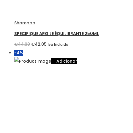
Shampoo
SPECIFIQUE ARGILE ÉQUILIBRANTE 250ML
O
O
€
44,90
€
42,05
Iva Incluido
preço
preço
-4%
original
atual
Adicionar
era:
é:
€44,90.
€42,05.