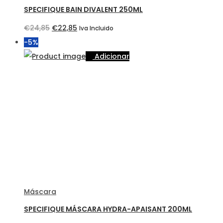
SPECIFIQUE BAIN DIVALENT 250ML
O
O
€
24,85
€
22,85
Iva Incluido
preço
preço
-5%
original
atual
Adicionar
era:
é:
€24,85.
€22,85.
Máscara
SPECIFIQUE MÁSCARA HYDRA-APAISANT 200ML