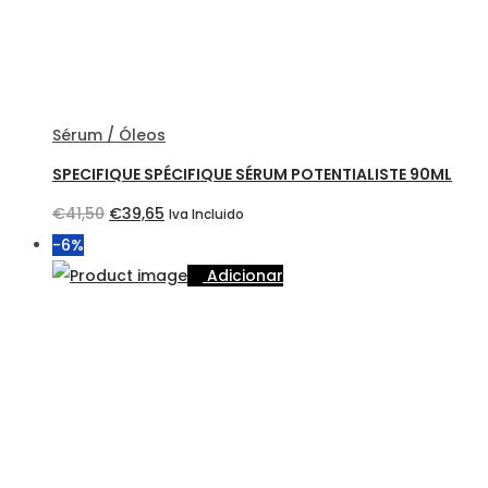
Sérum / Óleos
SPECIFIQUE SPÉCIFIQUE SÉRUM POTENTIALISTE 90ML
O
O
€
41,50
€
39,65
Iva Incluido
preço
preço
-6%
original
atual
Adicionar
era:
é:
€41,50.
€39,65.