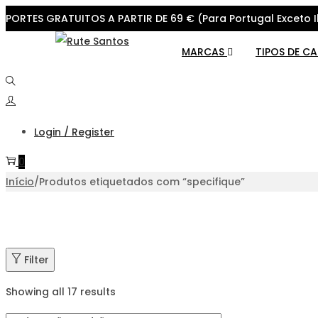
PORTES GRATUITOS A PARTIR DE 69 € (Para Portugal Exceto I
Skip
Skip
MARCAS
TIPOS DE C
to
to
navigation
content
Login / Register
0
Início
/
Produtos etiquetados com “specifique”
Filter
Showing all 17 results