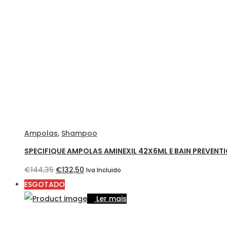
€150,50.
€140,10.
Ampolas
,
Shampoo
SPECIFIQUE AMPOLAS AMINEXIL 42X6ML E BAIN PREVENT
O
O
€
144,35
€
132,50
Iva Incluido
preço
preço
ESGOTADO
original
atual
Ler mais
era:
é:
€144,35.
€132,50.