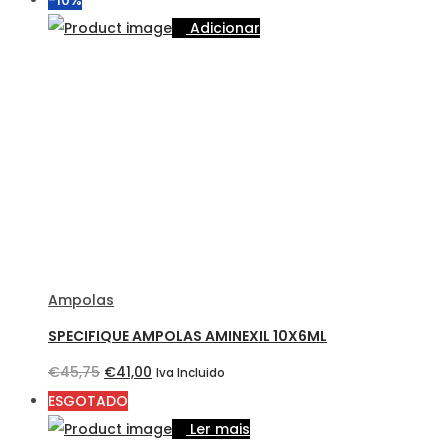
-10%
original
atual
Adicionar
era:
é:
€41,50.
€39,65.
Ampolas
SPECIFIQUE AMPOLAS AMINEXIL 10X6ML
O
O
€
45,75
€
41,00
Iva Incluido
preço
preço
ESGOTADO
original
atual
Ler mais