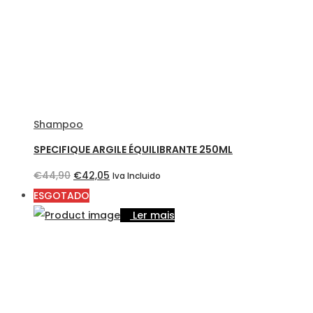
Shampoo
SPECIFIQUE ARGILE ÉQUILIBRANTE 250ML
O
O
€
44,90
€
42,05
Iva Incluido
preço
preço
ESGOTADO
original
atual
Ler mais
era:
é:
€44,90.
€42,05.