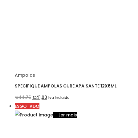
Ampolas
SPECIFIQUE AMPOLAS CURE APAISANTE 12X6ML
O
O
€
44,75
€
41,00
Iva Incluido
preço
preço
ESGOTADO
original
atual
Ler mais
era:
é:
€44,75.
€41,00.