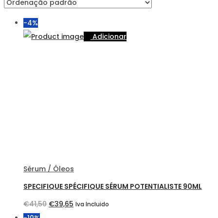
-4%
Adicionar
Sérum / Óleos
SPECIFIQUE SPÉCIFIQUE SÉRUM POTENTIALISTE 90ML
O
O
€
41,50
€
39,65
Iva Incluido
preço
preço