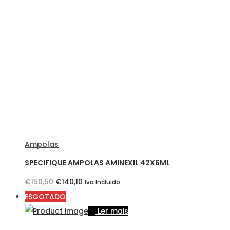
era:
é:
€45,75.
€41,00.
Ampolas
SPECIFIQUE AMPOLAS AMINEXIL 42X6ML
O
O
€
150,50
€
140,10
Iva Incluido
preço
preço
ESGOTADO
original
atual
Ler mais
era:
é: