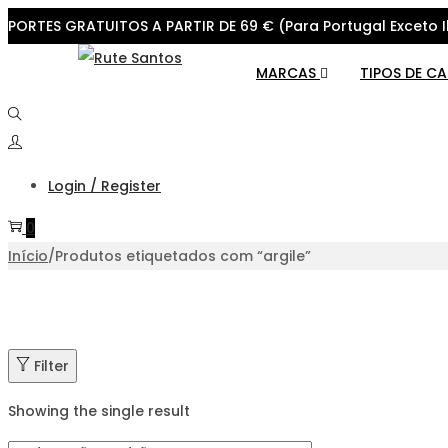
PORTES GRATUITOS A PARTIR DE 69 € (Para Portugal Exceto I
Skip
Skip
MARCAS
TIPOS DE C
to
to
navigation
content
Login / Register
0
Início
/
Produtos etiquetados com “argile”
Filter
Showing the single result