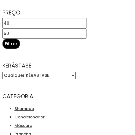
original
atual
PREÇO
era:
é:
Preço
€44,90.
€42,05.
mínimo
Preço
máximo
Filtrar
KERÁSTASE
CATEGORIA
Shampoo
Condicionador
Máscara
Prancha