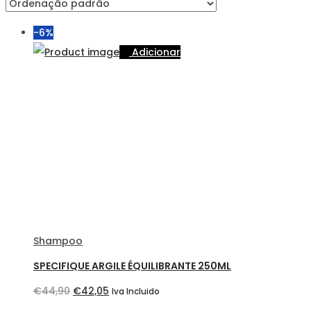
-6%
Adicionar
Shampoo
SPECIFIQUE ARGILE ÉQUILIBRANTE 250ML
O
O
€
44,90
€
42,05
Iva Incluido
preço
preço