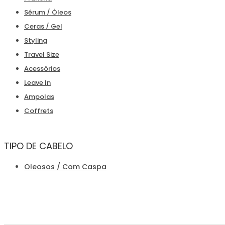
Sérum / Óleos
Ceras / Gel
Styling
Travel Size
Acessórios
Leave In
Ampolas
Coffrets
TIPO DE CABELO
Oleosos / Com Caspa