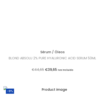
Sérum / Óleos
BLOND ABSOLU 2% PURE HYALURONIC ACID SERUM 50ML
O
O
€
44,65
€
39,65
Iva Incluido
p
p
r
r
e
e
-9%
ç
ç
o
o