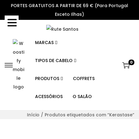
PORTES GRATUITOS A PARTIR DE 69 € (Para Portugal
Exceto Ilhas)
MARCAS
TIPOS DE CABELO
0
S
S
k
k
PRODUTOS
COFFRETS
i
i
p
p
ACESSÓRIOS
O SALÃO
t
t
o
o
Início
/
Produtos etiquetados com “Kerastase”
n
c
a
o
v
n