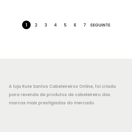
3
e
e
,
ç
ç
5
o
o
1
2
3
4
5
6
7
SEGUINTE
0
o
a
.
r
t
i
u
g
a
i
l
n
é
a
:
l
€
A loja Rute Santos Cabeleireiros Online, foi criada
e
2
para revenda de produtos de cabeleireiro das
r
6
marcas mais prestigiadas do mercado.
a
,
:
1
€
0