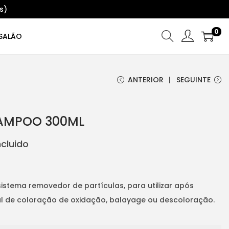
s)
0
SALÃO
ANTERIOR
SEGUINTE
HAMPOO 300ML
ncluido
stema removedor de partículas, para utilizar após
nal de coloração de oxidação, balayage ou descoloração.