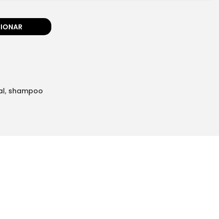
CIONAR
al
,
shampoo