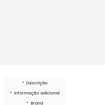
o
n
Descrição
Informação adicional
Brand