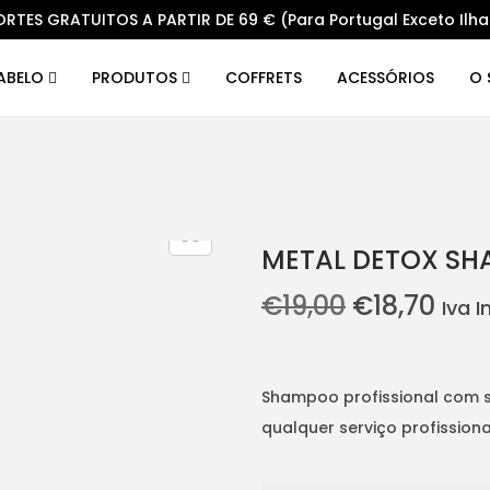
ORTES GRATUITOS A PARTIR DE 69 € (Para Portugal Exceto Ilha
CABELO
PRODUTOS
COFFRETS
ACESSÓRIOS
O 
METAL DETOX S
O
O
€
19,00
€
18,70
Iva I
p
p
r
r
e
e
Shampoo profissional com si
ç
ç
qualquer serviço profissio
o
o
o
a