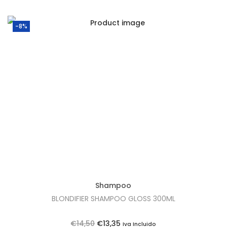
1
.
5
-8%
,
6
0
.
Shampoo
BLONDIFIER SHAMPOO GLOSS 300ML
O
O
€
14,50
€
13,35
Iva Incluido