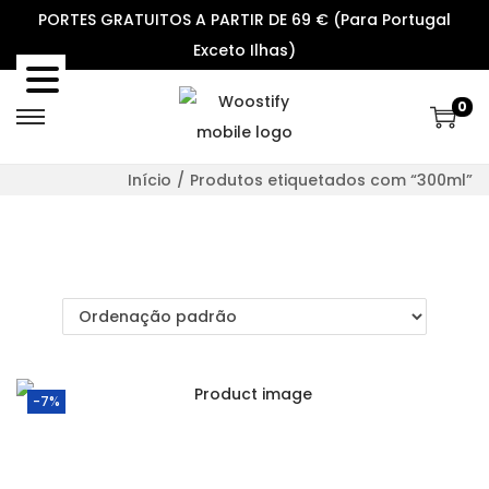
PORTES GRATUITOS A PARTIR DE 69 € (Para Portugal
Exceto Ilhas)
0
S
S
k
k
Início
/
Produtos etiquetados com “300ml”
i
i
p
p
t
t
o
o
n
c
a
o
v
n
-7%
i
t
g
e
a
n