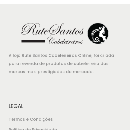
i
l
n
é
a
:
l
€
e
1
r
5
A loja Rute Santos Cabeleireiros Online, foi criada
a
,
para revenda de produtos de cabeleireiro das
:
2
marcas mais prestigiadas do mercado.
€
0
1
.
7
,
5
LEGAL
0
Termos e Condições
.
Politica de Privacidade