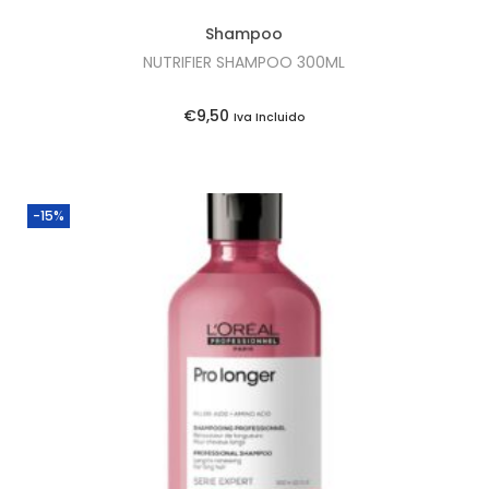
e
4
Shampoo
r
0
NUTRIFIER SHAMPOO 300ML
a
,
:
2
€
9,50
Iva Incluido
€
5
4
.
7
-15%
,
0
0
.