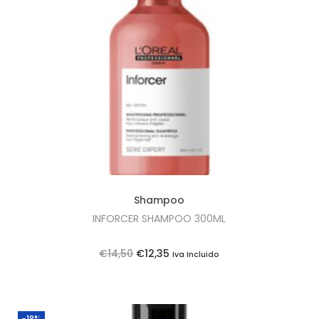
5
0
.
Shampoo
INFORCER SHAMPOO 300ML
O
O
€
14,50
€
12,35
Iva Incluido
p
p
r
r
e
e
-18%