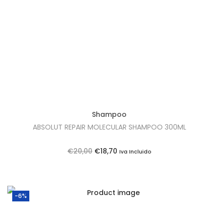
t
t
i
o
n
Shampoo
ABSOLUT REPAIR MOLECULAR SHAMPOO 300ML
O
O
€
20,00
€
18,70
Iva Incluido
p
p
r
r
e
e
-6%
ç
ç