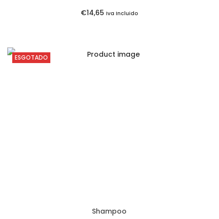
:
3
€
14,65
Iva Incluido
€
5
1
.
4
ESGOTADO
,
5
0
.
Shampoo