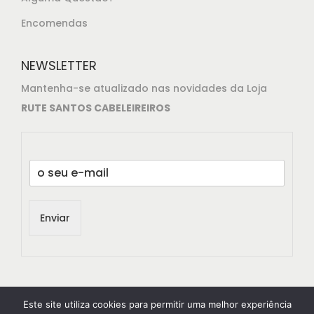
Encomendas
NEWSLETTER
Mantenha-se atualizado nas novidades da Loja
RUTE SANTOS CABELEIREIROS
E
m
a
i
Enviar
l
*
Este site utiliza cookies para permitir uma melhor experiência