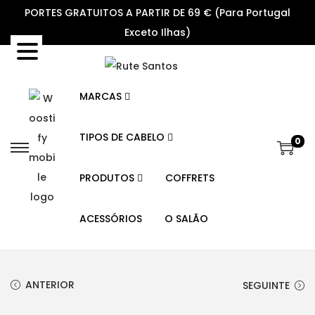
PORTES GRATUITOS A PARTIR DE 69 € (Para Portugal
Exceto Ilhas)
MARCAS
TIPOS DE CABELO
0
S
S
k
k
PRODUTOS
COFFRETS
i
i
p
p
ACESSÓRIOS
O SALÃO
t
t
o
o
n
c
ANTERIOR
SEGUINTE
a
o
v
n