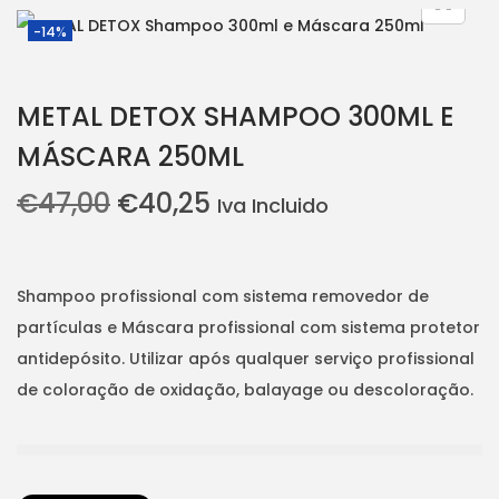
i
t
-14%
g
e
a
n
METAL DETOX SHAMPOO 300ML E
t
t
MÁSCARA 250ML
i
o
O
O
€
47,00
€
40,25
Iva Incluido
n
p
p
r
r
e
e
Shampoo profissional com sistema removedor de
ç
ç
partículas e Máscara profissional com sistema protetor
o
o
antidepósito. Utilizar após qualquer serviço profissional
o
a
de coloração de oxidação, balayage ou descoloração.
r
t
i
u
g
a