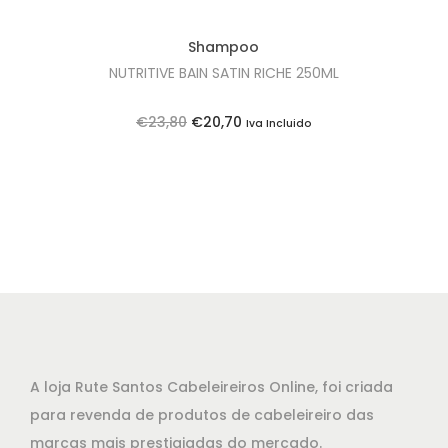
l
€
e
2
Shampoo
r
2
NUTRITIVE BAIN SATIN RICHE 250ML
a
,
:
8
O
O
€
23,80
€
20,70
Iva Incluido
€
5
p
p
2
.
r
r
4
e
e
,
ç
ç
8
o
o
5
o
a
.
r
t
i
u
g
a
A loja Rute Santos Cabeleireiros Online, foi criada
i
l
para revenda de produtos de cabeleireiro das
n
é
marcas mais prestigiadas do mercado.