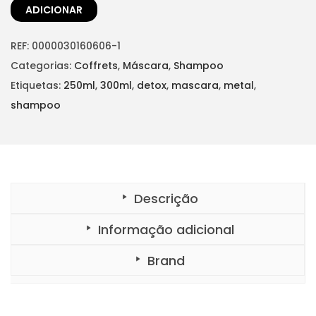
i
l
ADICIONAR
n
é
a
:
REF:
0000030160606-1
l
€
Categorias:
Coffrets
,
Máscara
,
Shampoo
e
4
Etiquetas:
250ml
,
300ml
,
detox
,
mascara
,
metal
,
r
0
shampoo
a
,
:
2
€
5
4
.
Descrição
7
,
Informação adicional
0
Brand
0
.