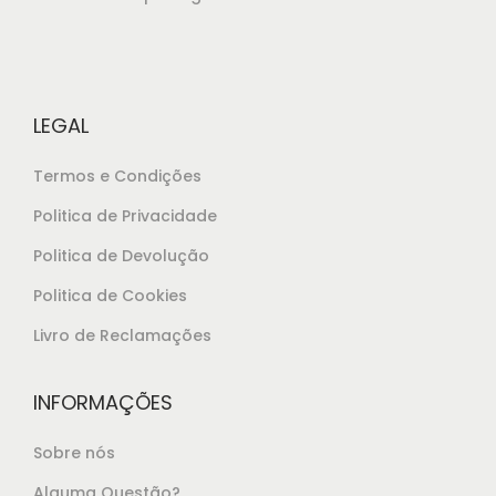
a
:
l
€
e
2
r
0
LEGAL
a
,
:
7
Termos e Condições
€
0
Politica de Privacidade
2
.
Politica de Devolução
3
,
Politica de Cookies
8
Livro de Reclamações
0
.
INFORMAÇÕES
Sobre nós
Alguma Questão?