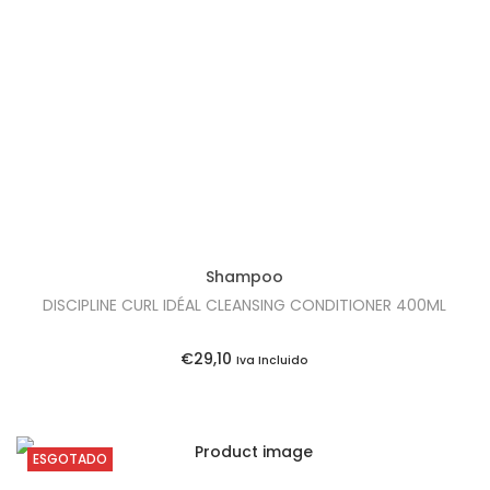
5
o
a
.
r
t
i
u
g
a
i
l
n
é
a
:
l
€
e
2
Shampoo
r
0
DISCIPLINE CURL IDÉAL CLEANSING CONDITIONER 400ML
a
,
:
7
€
29,10
Iva Incluido
€
0
2
.
2
ESGOTADO
,