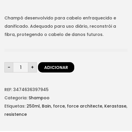
p
p
t
t
r
r
i
e
e
Champô desenvolvido para cabelo enfraquecido e
o
ç
ç
danificado. Adequado para uso diário, reconstrói a
n
o
o
fibra, protegendo o cabelo de danos futuros.
o
a
r
t
i
u
Q
g
a
-
+
ADICIONAR
u
a
i
l
n
t
n
é
i
d
REF:
3474636397945
a
:
a
d
Categoria:
Shampoo
l
€
e
d
Etiquetas:
250ml
,
Bain
,
force
,
force architecte
,
Kerastase
,
e
2
e
R
resistence
r
0
E
S
a
,
I
S