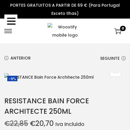
PORTES GRATUITOS A PARTIR DE 69 € (Para Portugal
Exceto Ilhas)
0
S
S
k
k
i
i
ANTERIOR
SEGUINTE
p
p
t
t
o
o
-9%
n
c
a
o
RESISTANCE BAIN FORCE
v
n
i
t
ARCHITECTE 250ML
g
e
O
O
€
22,85
€
20,70
Iva Incluido
a
n