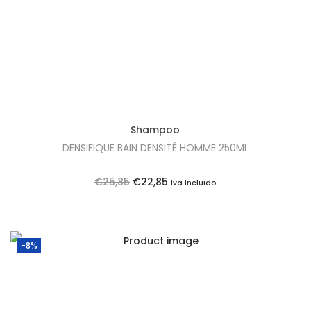
Shampoo
DENSIFIQUE BAIN DENSITÉ HOMME 250ML
O
O
€
25,85
€
22,85
Iva Incluido
p
p
r
r
e
e
-8%
ç
ç
o
o
o
a