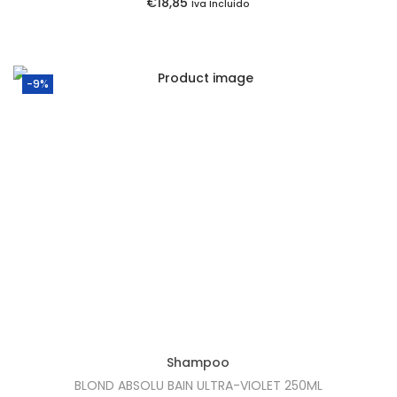
€
18,85
Iva Incluido
€
0
2
.
2
-9%
,
8
5
.
Shampoo
BLOND ABSOLU BAIN ULTRA-VIOLET 250ML