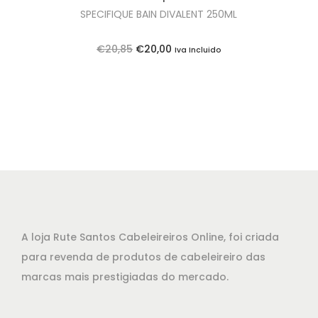
r
2
SPECIFIQUE BAIN DIVALENT 250ML
a
,
:
8
O
O
€
20,85
€
20,00
Iva Incluido
€
5
p
p
2
.
r
r
5
e
e
,
ç
ç
1
o
o
0
o
a
.
r
t
i
u
g
a
A loja Rute Santos Cabeleireiros Online, foi criada
i
l
para revenda de produtos de cabeleireiro das
n
é
marcas mais prestigiadas do mercado.
a
:
l
€