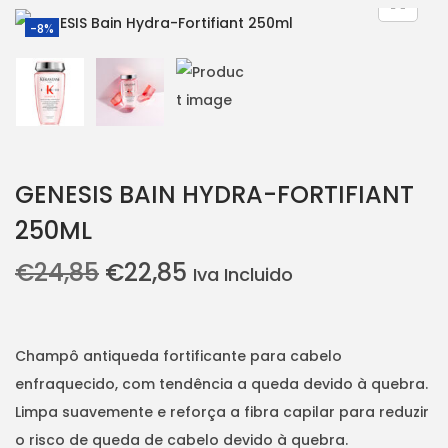
i
t
-8%
g
e
a
n
t
t
i
o
GENESIS BAIN HYDRA-FORTIFIANT
n
250ML
O
O
€
24,85
€
22,85
Iva Incluido
p
p
r
r
e
e
Champô antiqueda fortificante para cabelo
ç
ç
enfraquecido, com tendência a queda devido à quebra.
o
o
Limpa suavemente e reforça a fibra capilar para reduzir
o
a
o risco de queda de cabelo devido à quebra.