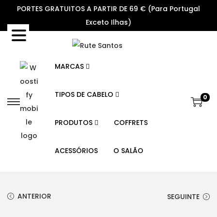
PORTES GRATUITOS A PARTIR DE 69 € (Para Portugal
Exceto Ilhas)
MARCAS
TIPOS DE CABELO
0
S
S
k
k
PRODUTOS
COFFRETS
i
i
p
p
ACESSÓRIOS
O SALÃO
t
t
o
o
n
c
ANTERIOR
SEGUINTE
a
o
v
n