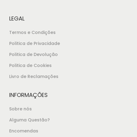
e
2
r
0
LEGAL
a
,
:
0
Termos e Condições
€
0
Politica de Privacidade
2
.
Politica de Devolução
0
,
Politica de Cookies
8
Livro de Reclamações
5
.
INFORMAÇÕES
Sobre nós
Alguma Questão?
Encomendas