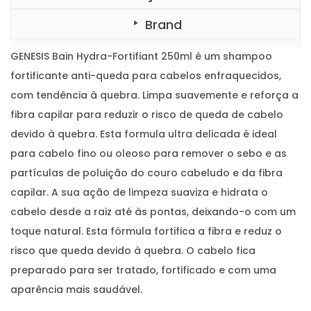
r
5
a
Brand
-
.
F
o
r
GENESIS Bain Hydra-Fortifiant 250ml é um shampoo
t
i
fortificante anti-queda para cabelos enfraquecidos,
f
i
com tendência à quebra. Limpa suavemente e reforça a
a
n
fibra capilar para reduzir o risco de queda de cabelo
t
2
devido à quebra. Esta formula ultra delicada é ideal
5
0
para cabelo fino ou oleoso para remover o sebo e as
m
l
partículas de poluição do couro cabeludo e da fibra
capilar. A sua ação de limpeza suaviza e hidrata o
cabelo desde a raiz até às pontas, deixando-o com um
toque natural. Esta fórmula fortifica a fibra e reduz o
risco que queda devido à quebra. O cabelo fica
preparado para ser tratado, fortificado e com uma
aparência mais saudável.