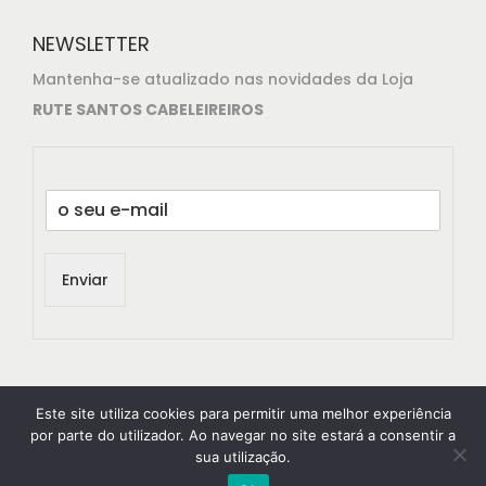
NEWSLETTER
Mantenha-se atualizado nas novidades da Loja
RUTE SANTOS CABELEIREIROS
E
m
a
i
Enviar
l
*
Este site utiliza cookies para permitir uma melhor experiência
por parte do utilizador. Ao navegar no site estará a consentir a
sua utilização.
© 2021
RuteSantos Cabeleireiros
All rights reserved.