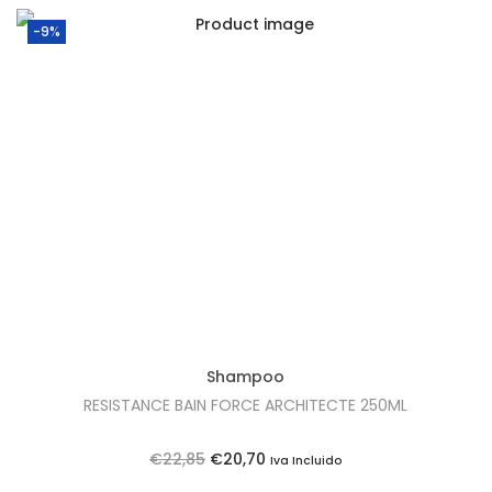
-9%
Shampoo
RESISTANCE BAIN FORCE ARCHITECTE 250ML
O
O
€
22,85
€
20,70
Iva Incluido
p
p