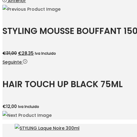
Anterior
STYLING MOUSSE BOUFFANT 15
O
O
€
31,00
€
28,35
Iva Incluido
preço
preço
Seguinte
original
atual
era:
é:
HAIR TOUCH UP BLACK 75ML
€31,00.
€28,35.
€
12,00
Iva Incluido