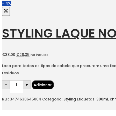
-14%
STYLING LAQUE NO
O
O
€
33,00
€
28,35
Iva Incluido
preço
preço
Laca para todos os tipos de cabelo que procuram uma fix
original
atual
resíduos.
era:
é:
Quantidade
€33,00.
€28,35.
-
+
Adicionar
de
STYLING
Laque
Noire
REF:
3474630645004
Categoria:
Styling
Etiquetas:
300ml
,
chr
300ml