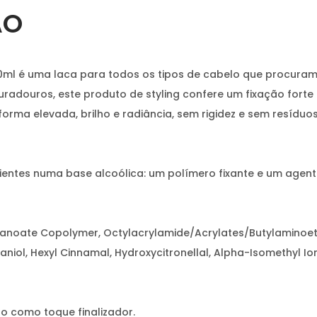
ÃO
00ml é uma laca para todos os tipos de cabelo que procura
uradouros, este produto de styling confere um fixação fort
ma elevada, brilho e radiância, sem rigidez e sem resíduos
es numa base alcoólica: um polímero fixante e um agente p
ecanoate Copolymer, Octylacrylamide/Acrylates/Butylaminoe
Geraniol, Hexyl Cinnamal, Hydroxycitronellal, Alpha-Isomethyl I
o como toque finalizador.