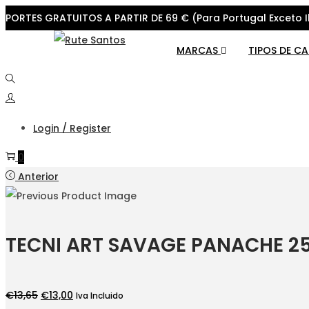
PORTES GRATUITOS A PARTIR DE 69 € (Para Portugal Exceto I
Skip
Skip
MARCAS
TIPOS DE C
to
to
navigation
content
Login / Register
0
Anterior
TECNI ART SAVAGE PANACHE 2
O
O
€
13,65
€
13,00
Iva Incluido