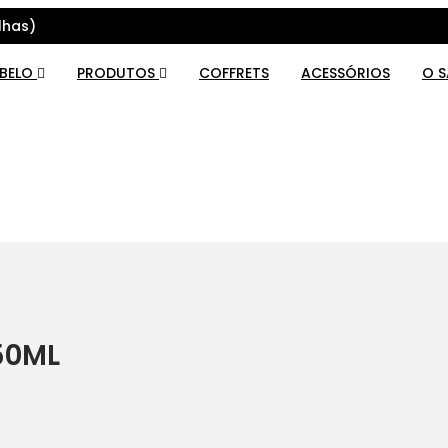
lhas)
ABELO
PRODUTOS
COFFRETS
ACESSÓRIOS
O 
50ML