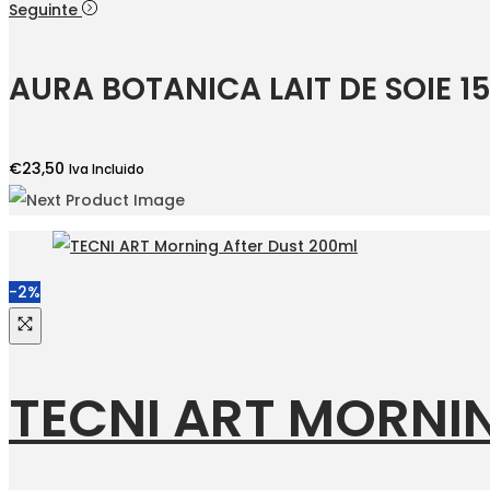
preço
preço
Seguinte
original
atual
era:
é:
AURA BOTANICA LAIT DE SOIE 1
€13,65.
€13,00.
€
23,50
Iva Incluido
-2%
TECNI ART MORNI