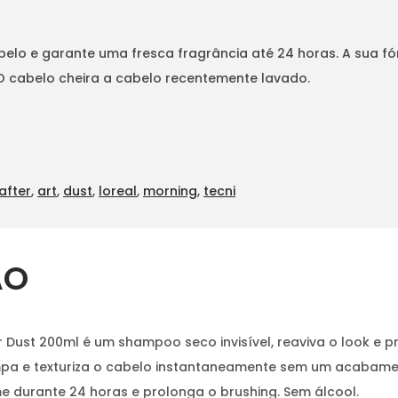
 cabelo e garante uma fresca fragrância até 24 horas. A sua
O cabelo cheira a cabelo recentemente lavado.
after
,
art
,
dust
,
loreal
,
morning
,
tecni
ÃO
 Dust 200ml é um shampoo seco invisível, reaviva o look e p
impa e texturiza o cabelo instantaneamente sem um acabame
e durante 24 horas e prolonga o brushing. Sem álcool.