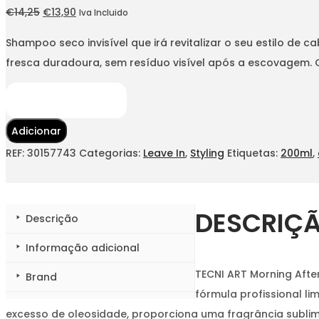
O
O
€
14,25
€
13,90
Iva Incluido
preço
preço
Shampoo seco invisível que irá revitalizar o seu estilo de
original
atual
fresca duradoura, sem resíduo visível após a escovagem. 
era:
é:
€14,25.
€13,90.
Adicionar
REF:
30157743
Categorias:
Leave In
,
Styling
Etiquetas:
200ml
,
DESCRIÇ
Descrição
Informação adicional
TECNI ART Morning After
Brand
fórmula profissional l
excesso de oleosidade, proporciona uma fragrância sublim