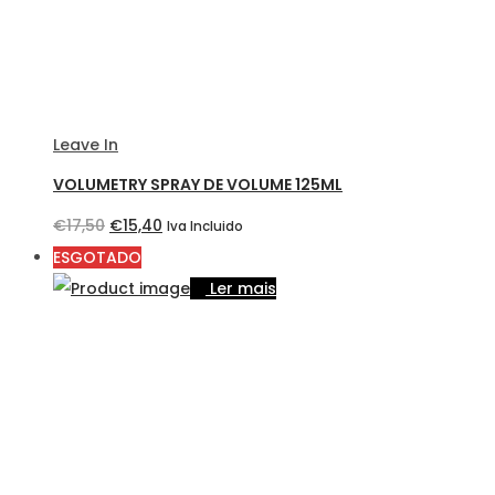
Leave In
VOLUMETRY SPRAY DE VOLUME 125ML
O
O
€
17,50
€
15,40
Iva Incluido
preço
preço
ESGOTADO
original
atual
Ler mais
era:
é:
€17,50.
€15,40.