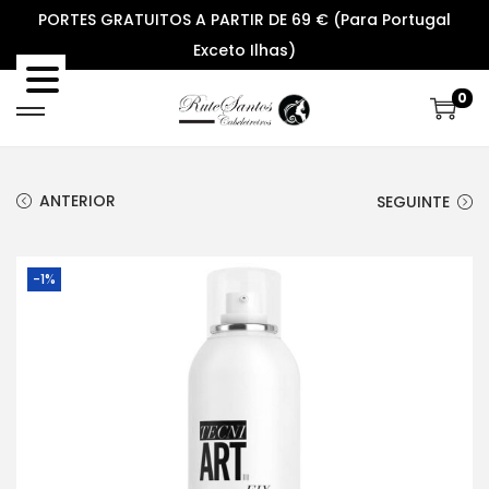
PORTES GRATUITOS A PARTIR DE 69 € (Para Portugal
Exceto Ilhas)
0
S
S
k
k
i
i
ANTERIOR
SEGUINTE
p
p
t
t
o
o
-1%
n
c
a
o
v
n
i
t
g
e
a
n
t
t