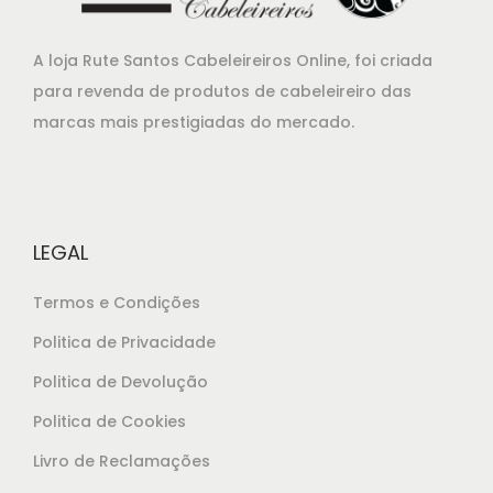
n
é
a
:
A loja Rute Santos Cabeleireiros Online, foi criada
l
€
para revenda de produtos de cabeleireiro das
e
1
marcas mais prestigiadas do mercado.
r
5
a
,
:
4
€
0
LEGAL
1
.
7
Termos e Condições
,
Politica de Privacidade
5
Politica de Devolução
0
.
Politica de Cookies
Livro de Reclamações