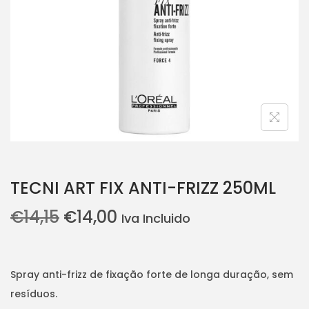
i
o
n
TECNI ART FIX ANTI-FRIZZ 250ML
O
O
€
14,15
€
14,00
Iva Incluido
p
p
r
r
e
e
Spray anti-frizz de fixação forte de longa duração, sem
ç
ç
resíduos.