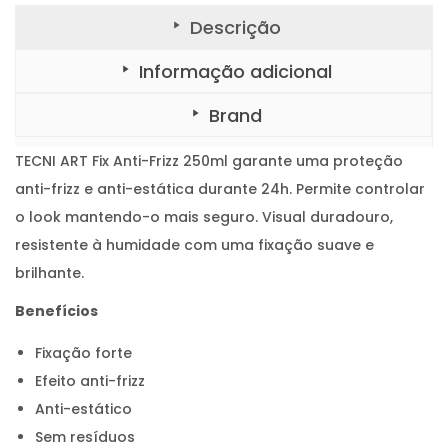
,
-
F
Descrição
1
r
i
5
z
Informação adicional
z
.
2
5
Brand
0
m
l
TECNI ART Fix Anti-Frizz 250ml garante uma proteção
anti-frizz e anti-estática durante 24h. Permite controlar
o look mantendo-o mais seguro. Visual duradouro,
resistente à humidade com uma fixação suave e
brilhante.
Benefícios
Fixação forte
Efeito anti-frizz
Anti-estático
Sem resíduos