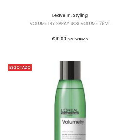
l
€
e
1
Leave In
,
Styling
r
3
VOLUMETRY SPRAY SOS VOLUME 78ML
a
,
:
9
€
10,00
Iva Incluido
€
0
1
.
5
ESGOTADO
,
6
5
.