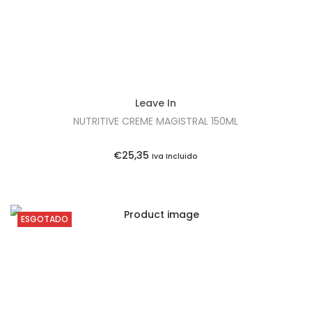
i
l
n
é
a
:
l
€
e
3
Leave In
r
6
NUTRITIVE CREME MAGISTRAL 150ML
a
,
:
2
€
25,35
Iva Incluido
€
0
4
.
1
ESGOTADO
,
9
0
.