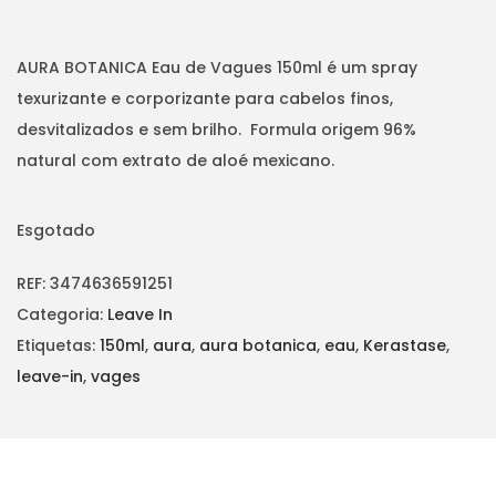
t
t
i
AURA BOTANICA Eau de Vagues 150ml é um spray
o
texurizante e corporizante para cabelos finos,
n
desvitalizados e sem brilho. Formula origem 96%
natural com extrato de aloé mexicano.
Esgotado
REF:
3474636591251
Categoria:
Leave In
Etiquetas:
150ml
,
aura
,
aura botanica
,
eau
,
Kerastase
,
leave-in
,
vages