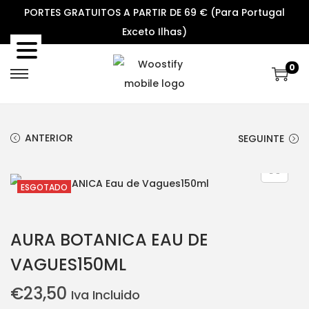
PORTES GRATUITOS A PARTIR DE 69 € (Para Portugal
Exceto Ilhas)
0
S
S
k
k
i
i
ANTERIOR
SEGUINTE
p
p
t
t
o
o
ESGOTADO
n
c
a
o
AURA BOTANICA EAU DE
v
n
i
t
VAGUES150ML
g
e
€
23,50
Iva Incluido
a
n