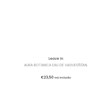
t
t
i
o
n
Leave In
AURA BOTANICA EAU DE VAGUES150ML
€
23,50
Iva Incluido