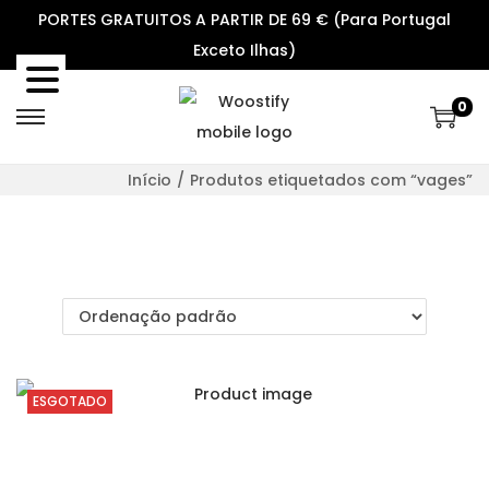
PORTES GRATUITOS A PARTIR DE 69 € (Para Portugal
Exceto Ilhas)
0
S
S
k
k
Início
/
Produtos etiquetados com “vages”
i
i
p
p
t
t
o
o
n
c
a
o
v
n
ESGOTADO
i
t
g
e
a
n