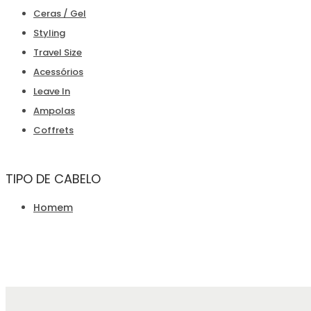
Ceras / Gel
Styling
Travel Size
Acessórios
Leave In
Ampolas
Coffrets
TIPO DE CABELO
Homem