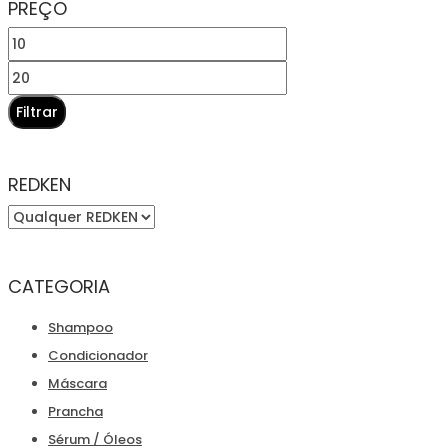
PREÇO
Preço
mínimo
Preço
máximo
Filtrar
REDKEN
CATEGORIA
Shampoo
Condicionador
Máscara
Prancha
Sérum / Óleos