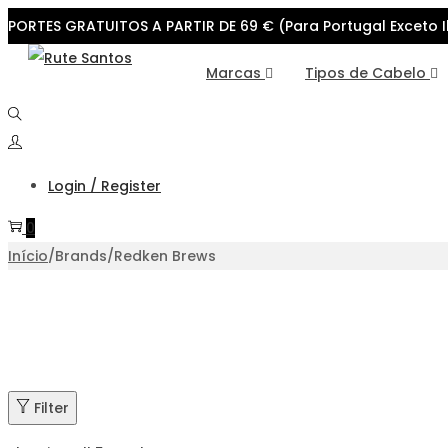
PORTES GRATUITOS A PARTIR DE 69 € (Para Portugal Exceto I
Skip
Skip
Marcas
Tipos de Cabelo
to
to
navigation
content
Login / Register
0
Início
/
Brands
/
Redken Brews
Filter