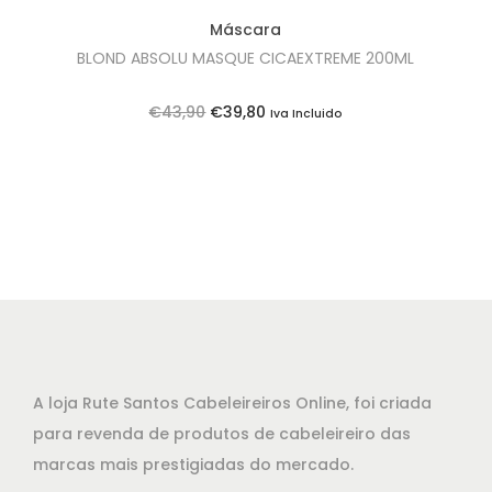
Máscara
BLOND ABSOLU MASQUE CICAEXTREME 200ML
O
O
€
43,90
€
39,80
Iva Incluido
p
p
r
r
e
e
ç
ç
o
o
o
a
r
t
i
u
g
a
A loja Rute Santos Cabeleireiros Online, foi criada
i
l
para revenda de produtos de cabeleireiro das
n
é
marcas mais prestigiadas do mercado.
a
: