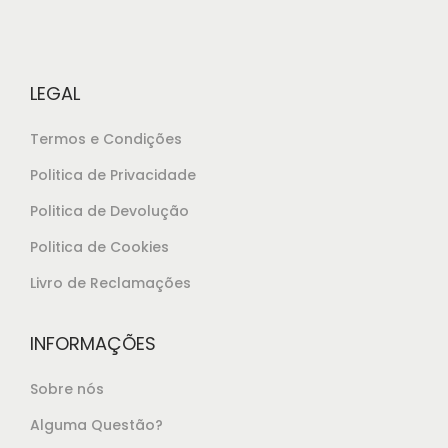
l
€
e
3
r
9
LEGAL
a
,
:
8
Termos e Condições
€
0
Politica de Privacidade
4
.
Politica de Devolução
3
,
Politica de Cookies
9
Livro de Reclamações
0
.
INFORMAÇÕES
Sobre nós
Alguma Questão?