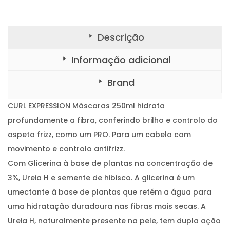
:
4
X
P
€
5
R
E
2
.
S
Descrição
S
2
I
O
,
Informação adicional
N
M
5
á
Brand
s
0
c
a
.
r
CURL EXPRESSION Máscaras 250ml hidrata
a
s
profundamente a fibra, conferindo brilho e controlo do
2
5
aspeto frizz, como um PRO. Para um cabelo com
0
m
movimento e controlo antifrizz.
l
Com Glicerina à base de plantas na concentração de
3%, Ureia H e semente de hibisco. A glicerina é um
umectante à base de plantas que retém a água para
uma hidratação duradoura nas fibras mais secas. A
Ureia H, naturalmente presente na pele, tem dupla ação