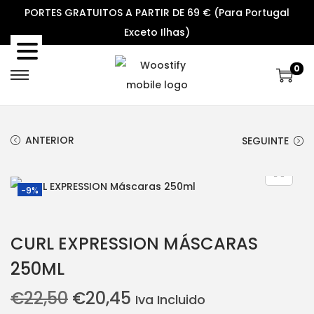
PORTES GRATUITOS A PARTIR DE 69 € (Para Portugal
Exceto Ilhas)
0
S
S
k
k
i
i
ANTERIOR
SEGUINTE
p
p
t
t
o
o
-9%
n
c
a
o
CURL EXPRESSION MÁSCARAS
v
n
i
t
250ML
g
e
O
O
€
22,50
€
20,45
Iva Incluido
a
n