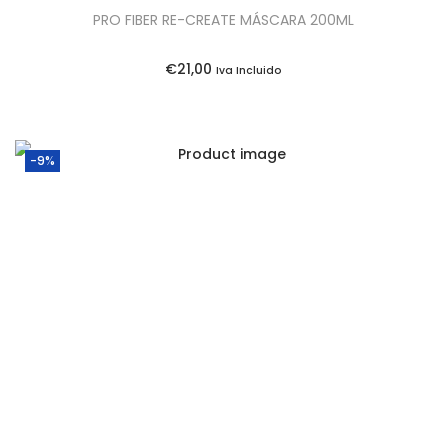
r
6
PRO FIBER RE-CREATE MÁSCARA 200ML
a
,
:
7
€
21,00
Iva Incluido
€
5
4
.
0
-9%
,
7
0
.