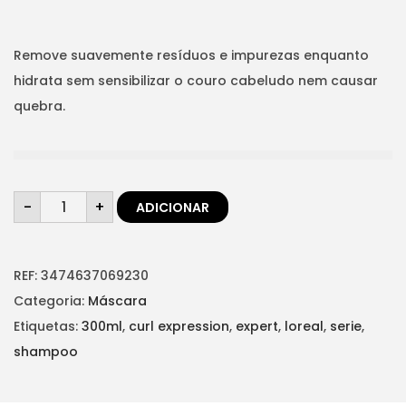
p
p
t
t
r
r
i
e
e
Remove suavemente resíduos e impurezas enquanto
o
ç
ç
hidrata sem sensibilizar o couro cabeludo nem causar
n
o
o
quebra.
o
a
r
t
i
u
Q
g
a
-
+
ADICIONAR
u
a
i
l
n
t
n
é
i
d
REF:
3474637069230
a
:
a
d
Categoria:
Máscara
l
€
e
d
Etiquetas:
300ml
,
curl expression
,
expert
,
loreal
,
serie
,
e
2
e
C
shampoo
r
0
U
R
a
,
L
E