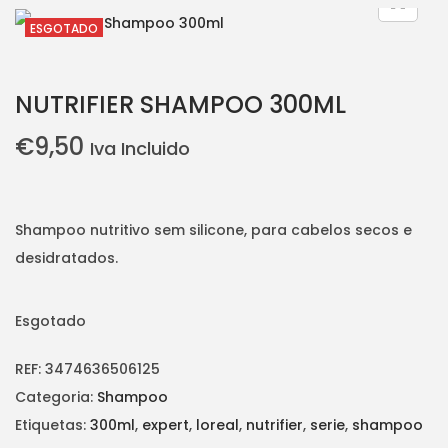
i
t
ESGOTADO
g
e
a
n
NUTRIFIER SHAMPOO 300ML
t
t
i
€
9,50
Iva Incluido
o
n
Shampoo nutritivo sem silicone, para cabelos secos e
desidratados.
Esgotado
REF:
3474636506125
Categoria:
Shampoo
Etiquetas:
300ml
,
expert
,
loreal
,
nutrifier
,
serie
,
shampoo