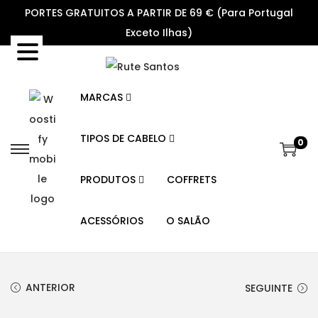
PORTES GRATUITOS A PARTIR DE 69 € (Para Portugal
Exceto Ilhas)
MARCAS
TIPOS DE CABELO
0
S
S
k
k
PRODUTOS
COFFRETS
i
i
p
p
ACESSÓRIOS
O SALÃO
t
t
o
o
n
c
ANTERIOR
SEGUINTE
a
o
v
n