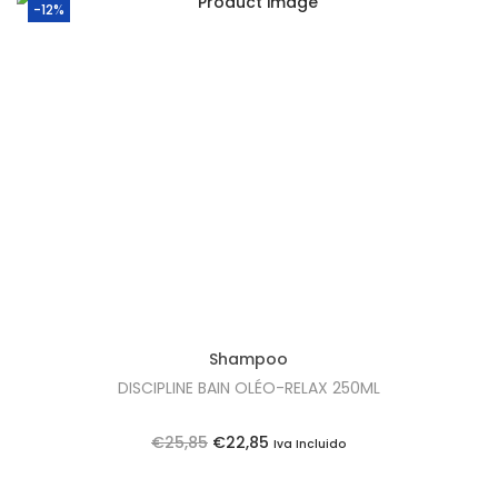
-12%
,
8
5
.
Shampoo
DISCIPLINE BAIN OLÉO-RELAX 250ML
O
O
€
25,85
€
22,85
Iva Incluido
p
p