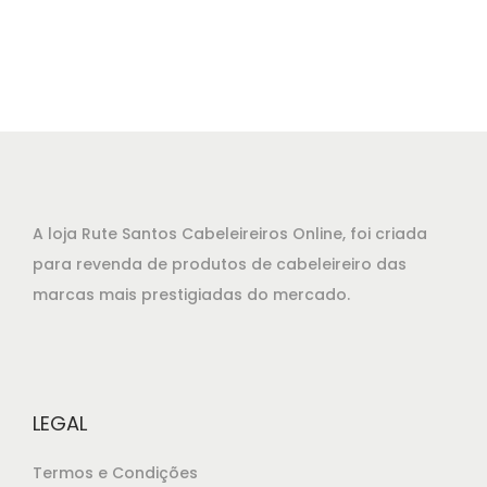
r
r
e
e
ç
ç
o
o
o
a
r
t
i
u
g
a
A loja Rute Santos Cabeleireiros Online, foi criada
i
l
para revenda de produtos de cabeleireiro das
n
é
marcas mais prestigiadas do mercado.
a
:
l
€
e
2
r
2
LEGAL
a
,
:
8
Termos e Condições