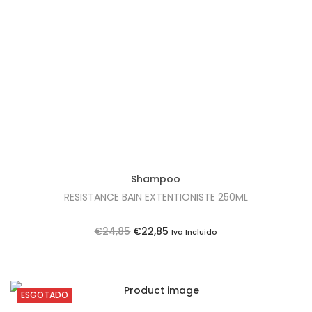
Shampoo
RESISTANCE BAIN EXTENTIONISTE 250ML
O
O
€
24,85
€
22,85
Iva Incluido
p
p
r
r
e
e
ESGOTADO
ç
ç