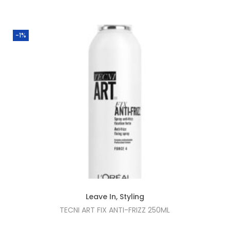
1
.
4
-1%
,
6
5
.
Leave In
,
Styling
TECNI ART FIX ANTI-FRIZZ 250ML