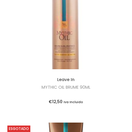
i
o
n
Leave In
MYTHIC OIL BRUME 90ML
€
12,50
Iva Incluido
ESGOTADO