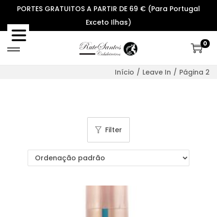
PORTES GRATUITOS A PARTIR DE 69 € (Para Portugal
Exceto Ilhas)
0
S
S
k
k
Início
/
Leave In
/
Página 2
i
i
p
p
t
t
o
o
Filter
n
c
a
o
v
n
i
t
g
e
a
n
t
t