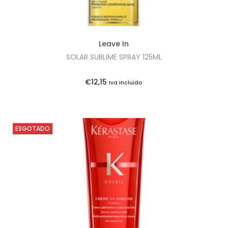
a
:
l
€
e
2
Leave In
r
8
SOLAR SUBLIME SPRAY 125ML
a
,
:
3
€
12,15
Iva Incluido
€
5
3
.
0
ESGOTADO
,
5
0
.