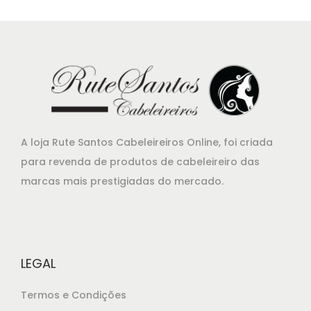
g
a
i
l
n
é
a
:
l
€
e
1
r
3
A loja Rute Santos Cabeleireiros Online, foi criada
a
,
para revenda de produtos de cabeleireiro das
:
9
marcas mais prestigiadas do mercado.
€
0
1
.
5
,
6
LEGAL
5
Termos e Condições
.