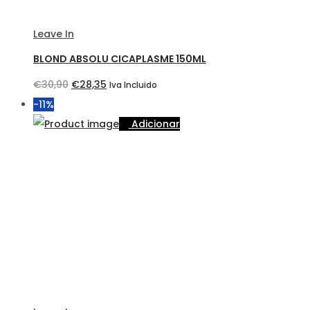
Leave In
BLOND ABSOLU CICAPLASME 150ML
O
O
€
30,90
€
28,35
Iva Incluido
preço
preço
-11%
original
atual
Adicionar
era:
é:
€30,90.
€28,35.