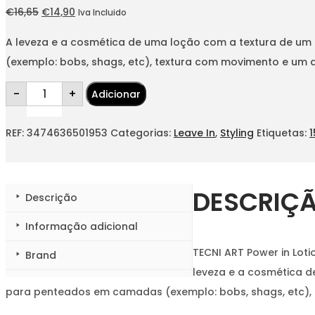
O
O
€
16,65
€
14,90
Iva Incluido
preço
preço
A leveza e a cosmética de uma loção com a textura de um 
original
atual
(exemplo: bobs, shags, etc), textura com movimento e um
era:
é:
Quantidade
€16,65.
€14,90.
-
+
Adicionar
de
TECNI
ART
Power
REF:
3474636501953
Categorias:
Leave In
,
Styling
Etiquetas:
in
Lotion
150ml
DESCRIÇ
Descrição
Informação adicional
TECNI ART Power in Lot
Brand
leveza e a cosmética de
para penteados em camadas (exemplo: bobs, shags, etc)