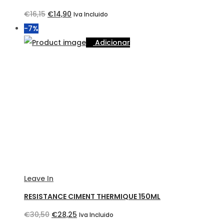
O
O
€
16,15
€
14,90
Iva Incluido
preço
preço
-7%
original
atual
Adicionar
era:
é:
€16,15.
€14,90.
Leave In
RESISTANCE CIMENT THERMIQUE 150ML
O
O
€
30,50
€
28,25
Iva Incluido