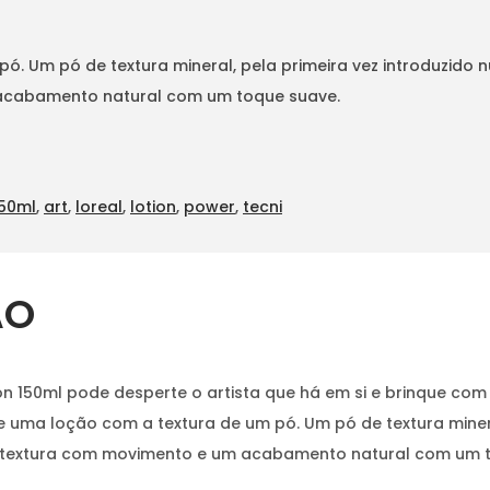
pó. Um pó de textura mineral, pela primeira vez introduzid
 acabamento natural com um toque suave.
150ml
,
art
,
loreal
,
lotion
,
power
,
tecni
ÃO
ion 150ml pode desperte o artista que há em si e brinque c
 uma loção com a textura de um pó. Um pó de textura mineral
, textura com movimento e um acabamento natural com um 