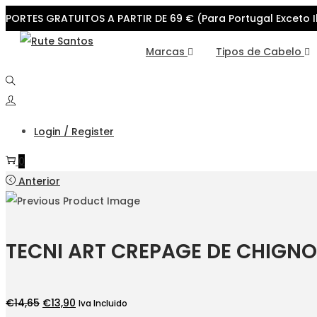
PORTES GRATUITOS A PARTIR DE 69 € (Para Portugal Exceto I
Skip
Skip
Marcas
Tipos de Cabelo
to
to
navigation
content
Login / Register
0
Anterior
TECNI ART CREPAGE DE CHIGN
O
O
€
14,65
€
13,90
Iva Incluido