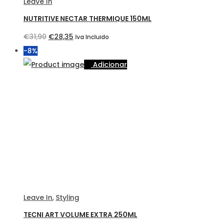
Leave In
NUTRITIVE NECTAR THERMIQUE 150ML
O
O
€
31,90
€
28,35
Iva Incluido
preço
preço
-8%
original
atual
Adicionar
era:
é:
€31,90.
€28,35.
Leave In
,
Styling
TECNI ART VOLUME EXTRA 250ML