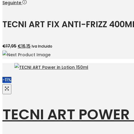
preço
preço
Seguinte
original
atual
era:
é:
TECNI ART FIX ANTI-FRIZZ 400M
€14,65.
€13,90.
O
O
€
17,95
€
16,15
Iva Incluido
preço
preço
original
atual
era:
é:
€17,95.
€16,15.
-11%
TECNI ART POWER 