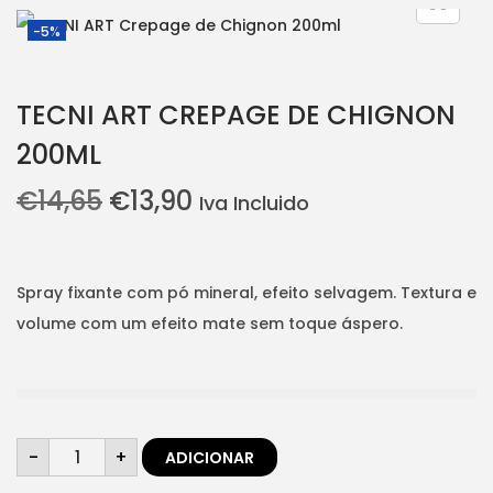
i
t
-5%
g
e
a
n
TECNI ART CREPAGE DE CHIGNON
t
t
200ML
i
o
O
O
€
14,65
€
13,90
Iva Incluido
n
p
p
r
r
e
e
Spray fixante com pó mineral, efeito selvagem. Textura e
ç
ç
volume com um efeito mate sem toque áspero.
o
o
o
a
r
t
i
u
Q
-
+
ADICIONAR
u
g
a
a
n