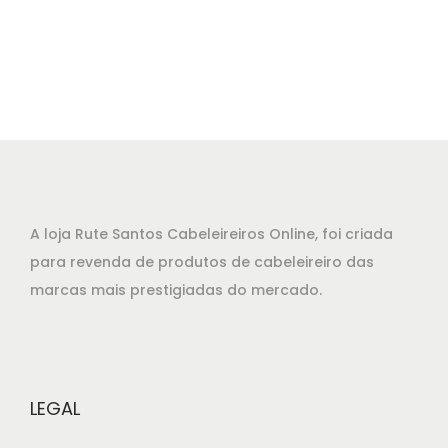
1
.
6
,
1
5
.
A loja Rute Santos Cabeleireiros Online, foi criada
para revenda de produtos de cabeleireiro das
marcas mais prestigiadas do mercado.
LEGAL