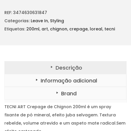
i
l
t
i
n
é
d
REF:
3474630631847
a
a
:
d
Categorias:
Leave In
,
Styling
e
l
€
d
Etiquetas:
200ml
,
art
,
chignon
,
crepage
,
loreal
,
tecni
e
e
1
T
E
r
3
C
N
a
,
I
A
:
9
R
T
Descrição
€
0
C
r
1
.
e
Informação adicional
p
4
a
g
,
Brand
e
d
6
e
C
TECNI ART Crepage de Chignon 200ml é um spray
5
h
i
fixante de pó mineral, efeito juba selvagem. Textura
.
g
n
rebelde, volume atrevido e um aspeto mate radical.Sem
o
n