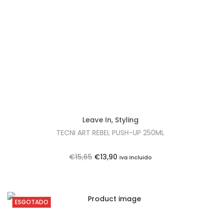
Leave In
,
Styling
TECNI ART REBEL PUSH-UP 250ML
O
O
€
15,65
€
13,90
Iva Incluido
p
p
r
r
e
e
ESGOTADO
ç
ç