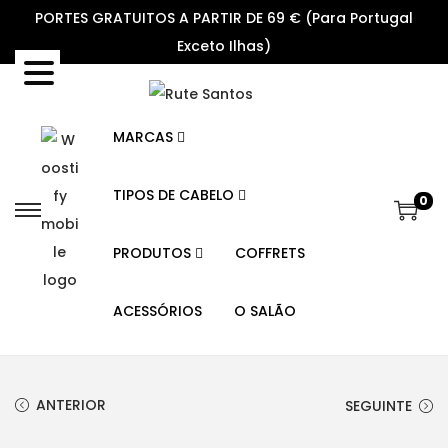
PORTES GRATUITOS A PARTIR DE 69 € (Para Portugal
Exceto Ilhas)
MARCAS
TIPOS DE CABELO
0
S
S
k
k
PRODUTOS
COFFRETS
i
i
p
p
ACESSÓRIOS
O SALÃO
t
t
o
o
n
c
ANTERIOR
SEGUINTE
a
o
v
n