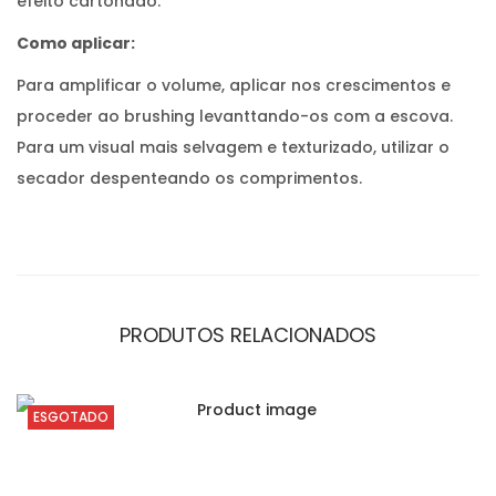
efeito cartonado.
2
0
Como aplicar:
0
m
l
Para amplificar o volume, aplicar nos crescimentos e
proceder ao brushing levanttando-os com a escova.
Para um visual mais selvagem e texturizado, utilizar o
secador despenteando os comprimentos.
PRODUTOS RELACIONADOS
ESGOTADO