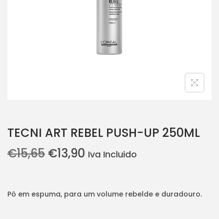
i
o
n
TECNI ART REBEL PUSH-UP 250ML
O
O
€
15,65
€
13,90
Iva Incluido
p
p
r
r
e
e
Pó em espuma, para um volume rebelde e duradouro.
ç
ç