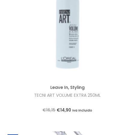
1
5
.
Leave In
,
Styling
TECNI ART VOLUME EXTRA 250ML
O
O
€
16,15
€
14,90
Iva Incluido
p
p
r
r