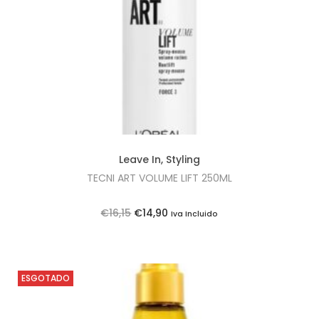
Leave In
,
Styling
TECNI ART VOLUME LIFT 250ML
O
O
€
16,15
€
14,90
Iva Incluido
p
p
r
r
e
e
ESGOTADO
ç
ç
o
o