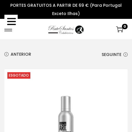
PORTES GRATUITOS A PARTIR DE 69 € (Para Portugal
Exceto Ilhas)
0
S
S
k
k
i
i
ANTERIOR
SEGUINTE
p
p
t
t
o
o
ESGOTADO
n
c
a
o
v
n
i
t
g
e
a
n
t
t