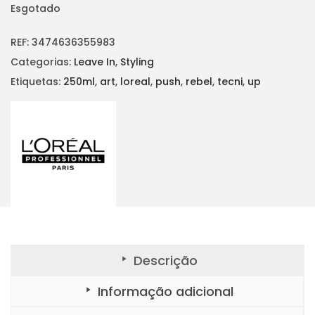
o
o
Esgotado
o
a
r
t
REF:
3474636355983
i
u
Categorias:
Leave In
,
Styling
g
a
Etiquetas:
250ml
,
art
,
loreal
,
push
,
rebel
,
tecni
,
up
i
l
n
é
a
:
l
€
e
1
r
3
a
,
:
9
€
0
Descrição
1
.
Informação adicional
5