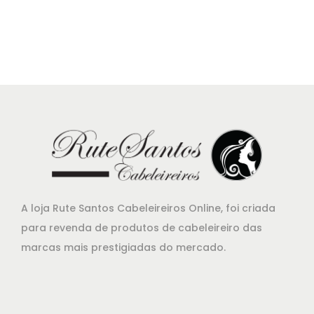
1
.
r
r
6
e
e
,
ç
ç
1
o
o
5
o
a
.
r
t
i
u
g
a
i
l
n
é
a
:
A loja Rute Santos Cabeleireiros Online, foi criada
l
€
para revenda de produtos de cabeleireiro das
e
1
marcas mais prestigiadas do mercado.
r
3
a
,
:
0