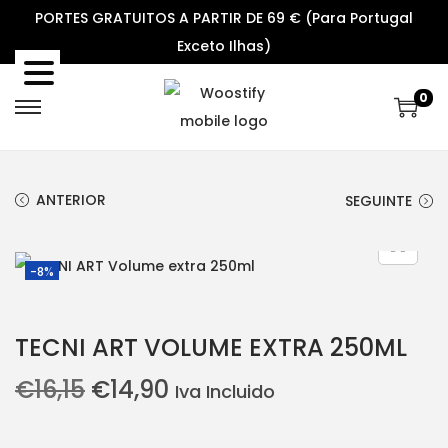
PORTES GRATUITOS A PARTIR DE 69 € (Para Portugal
Exceto Ilhas)
0
S
S
k
k
i
i
ANTERIOR
SEGUINTE
p
p
t
t
o
o
-8%
n
c
a
o
TECNI ART VOLUME EXTRA 250ML
v
n
i
t
O
O
€
16,15
€
14,90
Iva Incluido
g
e
p
p
a
n
r
r