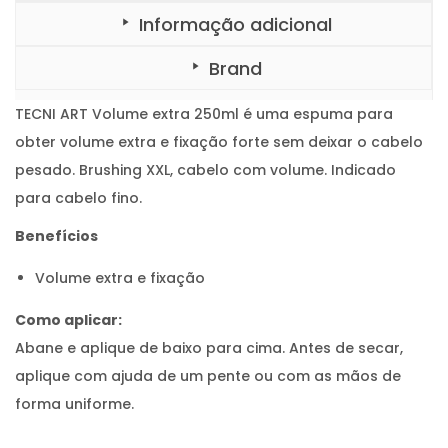
l
1
.
Informação adicional
u
m
6
e
Brand
e
,
x
t
1
r
TECNI ART Volume extra 250ml é uma espuma para
a
5
2
obter volume extra e fixação forte sem deixar o cabelo
5
.
0
pesado. Brushing XXL, cabelo com volume. Indicado
m
l
para cabelo fino.
Benefícios
Volume extra e fixação
Como aplicar:
Abane e aplique de baixo para cima. Antes de secar,
aplique com ajuda de um pente ou com as mãos de
forma uniforme.