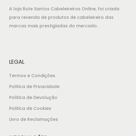
g
a
A loja Rute Santos Cabeleireiros Online, foi criada
i
l
para revenda de produtos de cabeleireiro das
n
é
marcas mais prestigiadas do mercado.
a
:
l
€
e
1
r
3
LEGAL
a
,
:
9
Termos e Condições
€
0
Politica de Privacidade
1
.
Politica de Devolução
5
,
Politica de Cookies
6
Livro de Reclamações
5
.