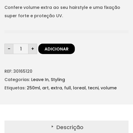
t
t
e
e
Confere volume extra ao seu hairstyle e uma fixação
i
ç
ç
super forte e proteção UV.
o
o
o
n
o
a
r
t
Q
i
u
-
+
ADICIONAR
u
a
g
a
n
t
i
l
i
d
REF:
30165120
n
é
a
d
Categorias:
Leave In
,
Styling
a
:
e
d
Etiquetas:
250ml
,
art
,
extra
,
full
,
loreal
,
tecni
,
volume
l
€
e
T
e
1
E
C
r
4
N
I
a
,
A
R
:
9
T
Descrição
V
€
0
o