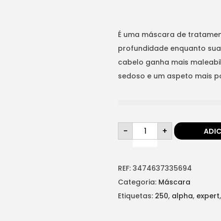
p
p
r
r
e
e
É uma máscara de tratamento
ç
ç
profundidade enquanto suavi
o
o
cabelo ganha mais maleabili
o
a
sedoso e um aspeto mais po
r
t
i
u
g
a
Q
i
l
-
+
ADI
u
a
n
é
n
t
a
:
i
d
REF:
3474637335694
l
€
a
d
Categoria:
Máscara
e
2
e
d
Etiquetas:
250
,
alpha
,
expert
r
1
e
K
a
,
E