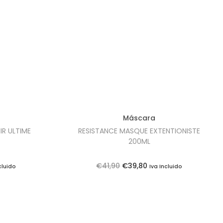
Máscara
IR ULTIME
RESISTANCE MASQUE EXTENTIONISTE
200ML
O
O
€
41,90
€
39,80
cluido
Iva Incluido
p
p
r
r
e
e
ç
ç