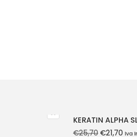
KERATIN ALPHA 
O
O
€
25,70
€
21,70
Iva 