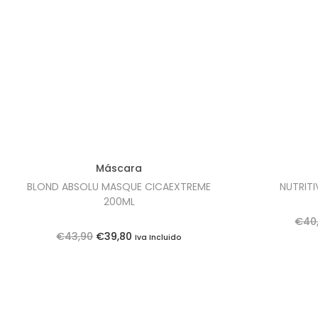
Máscara
BLOND ABSOLU MASQUE CICAEXTREME
NUTRIT
200ML
€
40
O
O
€
43,90
€
39,80
Iva Incluido
p
p
r
r
e
e
ç
ç