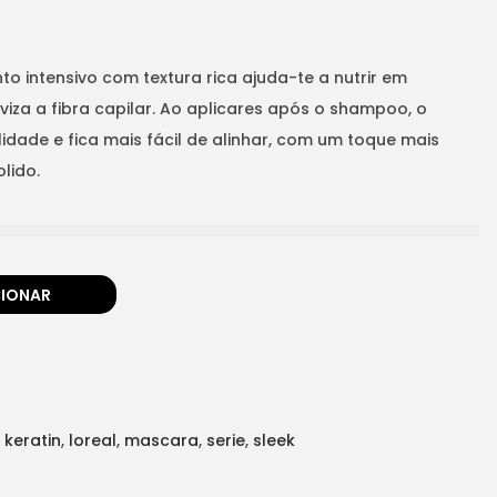
 intensivo com textura rica ajuda-te a nutrir em
za a fibra capilar. Ao aplicares após o shampoo, o
dade e fica mais fácil de alinhar, com um toque mais
lido.
CIONAR
,
keratin
,
loreal
,
mascara
,
serie
,
sleek