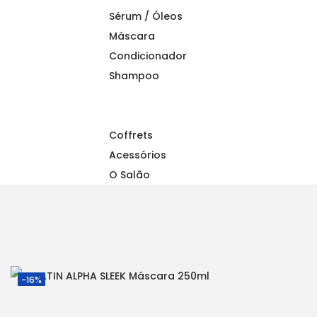
a
n
Sérum / Óleos
t
t
Máscara
i
Condicionador
o
Shampoo
n
Coffrets
Acessórios
O Salão
-16%