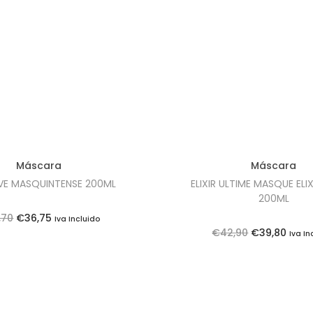
Máscara
Máscara
IVE MASQUINTENSE 200ML
ELIXIR ULTIME MASQUE ELIX
200ML
O
O
,70
€
36,75
Iva Incluido
O
O
€
42,90
€
39,80
Iva In
p
p
p
p
r
r
r
r
e
e
e
e
ç
ç
ç
ç