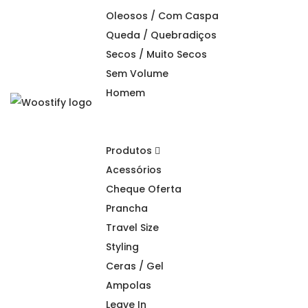
Oleosos / Com Caspa
Queda / Quebradiços
Secos / Muito Secos
Sem Volume
Homem
S
S
k
k
i
i
Produtos
p
p
Acessórios
t
t
Cheque Oferta
o
o
Prancha
n
c
Travel Size
a
o
Styling
v
n
Ceras / Gel
i
t
Ampolas
g
e
Leave In