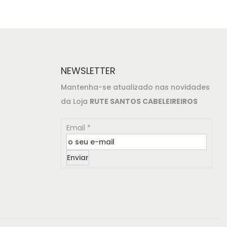
o
o
o
a
r
t
i
u
g
a
NEWSLETTER
i
l
Mantenha-se atualizado nas novidades
n
é
da Loja
RUTE SANTOS CABELEIREIROS
a
:
l
€
Email
*
e
3
r
9
Enviar
a
,
:
8
€
0
4
.
1