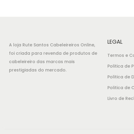
o
o
o
a
r
t
i
u
g
a
LEGAL
A loja Rute Santos Cabeleireiros Online,
i
l
foi criada para revenda de produtos de
Termos e C
n
é
cabeleireiro das marcas mais
a
:
Politica de 
prestigiadas do mercado.
l
€
Politica de
e
3
Politica de 
r
9
Livro de Re
a
,
:
8
€
0
4
.
3