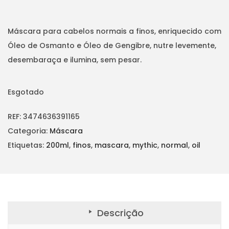
t
t
i
Máscara para cabelos normais a finos, enriquecido com
o
Óleo de Osmanto e Óleo de Gengibre, nutre levemente,
n
desembaraça e ilumina, sem pesar.
Esgotado
REF:
3474636391165
Categoria:
Máscara
Etiquetas:
200ml
,
finos
,
mascara
,
mythic
,
normal
,
oil
Descrição