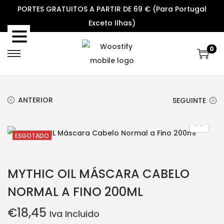
PORTES GRATUITOS A PARTIR DE 69 € (Para Portugal
Exceto Ilhas)
0
S
S
k
k
i
i
ANTERIOR
SEGUINTE
p
p
t
t
o
o
ESGOTADO
n
c
a
o
MYTHIC OIL MÁSCARA CABELO
v
n
i
t
NORMAL A FINO 200ML
g
e
€
18,45
Iva Incluido
a
n