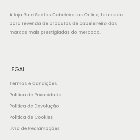
i
u
g
a
A loja Rute Santos Cabeleireiros Online, foi criada
i
l
para revenda de produtos de cabeleireiro das
n
é
marcas mais prestigiadas do mercado.
a
:
l
€
e
3
r
9
LEGAL
a
,
:
8
Termos e Condições
€
0
Politica de Privacidade
4
.
Politica de Devolução
2
,
Politica de Cookies
9
Livro de Reclamações
0