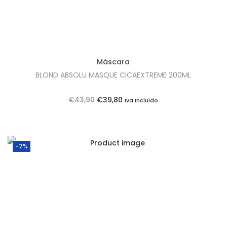
Máscara
BLOND ABSOLU MASQUE CICAEXTREME 200ML
O
O
€
43,90
€
39,80
Iva Incluido
p
p
r
r
e
e
-7%
ç
ç
o
o
o
a
r
t
i
u