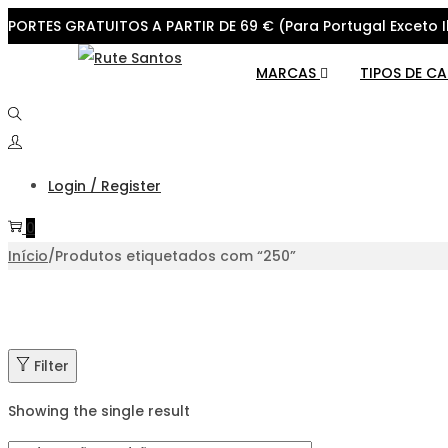
PORTES GRATUITOS A PARTIR DE 69 € (Para Portugal Exceto I
Skip
Skip
MARCAS
TIPOS DE C
to
to
navigation
content
Login / Register
0
Início
/
Produtos etiquetados com “250”
Filter
Showing the single result