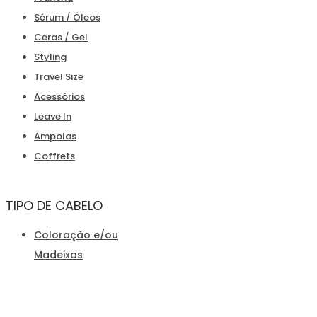
Sérum / Óleos
Ceras / Gel
Styling
Travel Size
Acessórios
Leave In
Ampolas
Coffrets
TIPO DE CABELO
Coloração e/ou
Madeixas