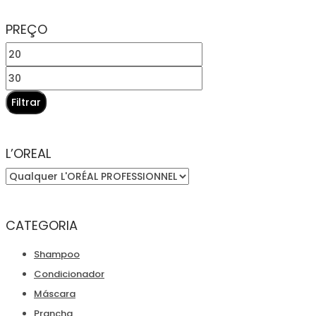
original
atual
PREÇO
era:
é:
Preço
€25,70.
€21,70.
mínimo
Preço
máximo
Filtrar
L’OREAL
CATEGORIA
Shampoo
Condicionador
Máscara
Prancha