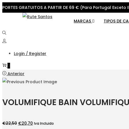
PORTES GRATUITOS A PARTIR DE 69 € (Para Portugal Exceto I
Skip
Skip
MARCAS
TIPOS DE C
to
to
navigation
content
Login / Register
0
Anterior
VOLUMIFIQUE BAIN VOLUMIFIQU
O
O
€
22,50
€
20,70
Iva Incluido