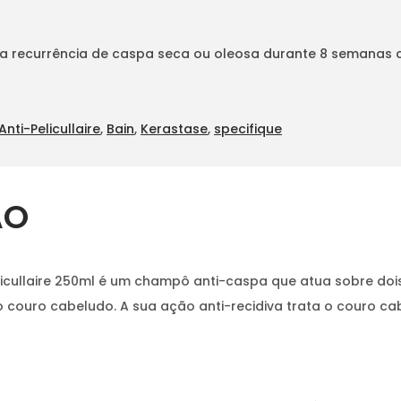
 recurrência de caspa seca ou oleosa durante 8 semanas c
Anti-Pelicullaire
,
Bain
,
Kerastase
,
specifique
ÃO
licullaire 250ml é um champô anti-caspa que atua sobre dois
 couro cabeludo. A sua ação anti-recidiva trata o couro cab