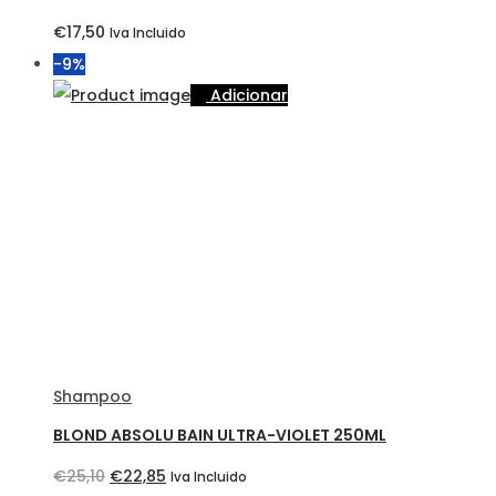
€
17,50
Iva Incluido
-9%
Adicionar
Shampoo
BLOND ABSOLU BAIN ULTRA-VIOLET 250ML
O
O
€
25,10
€
22,85
Iva Incluido