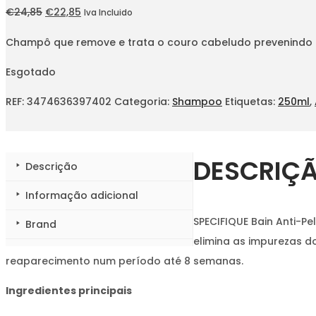
O
O
€
24,85
€
22,85
Iva Incluido
preço
preço
Champô que remove e trata o couro cabeludo prevenindo a
original
atual
era:
é:
Esgotado
€24,85.
€22,85.
REF:
3474636397402
Categoria:
Shampoo
Etiquetas:
250ml
,
DESCRIÇ
Descrição
Informação adicional
SPECIFIQUE Bain Anti-Pe
Brand
elimina as impurezas do
reaparecimento num período até 8 semanas.
Ingredientes principais