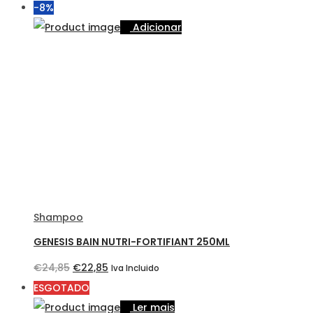
preço
preço
-8%
original
atual
Adicionar
era:
é:
€25,10.
€22,85.
Shampoo
GENESIS BAIN NUTRI-FORTIFIANT 250ML
O
O
€
24,85
€
22,85
Iva Incluido
preço
preço
ESGOTADO
original
atual
Ler mais