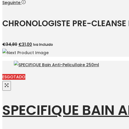
preço
preço
Seguinte
original
atual
era:
é:
CHRONOLOGISTE PRE-CLEANSE
€22,50.
€20,70.
O
O
€
34,80
€
31,00
Iva Incluido
preço
preço
original
atual
era:
é:
€34,80.
€31,00.
ESGOTADO
SPECIFIQUE BAIN 