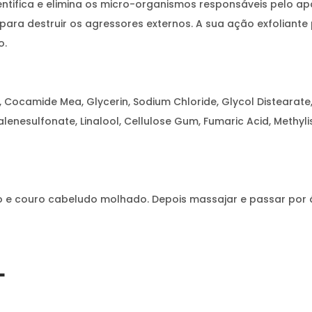
identifica e elimina os micro-organismos responsáveis pelo a
para destruir os agressores externos. A sua ação exfoliant
o.
 Cocamide Mea, Glycerin, Sodium Chloride, Glycol Distearate, 
esulfonate, Linalool, Cellulose Gum, Fumaric Acid, Methyliso
o e couro cabeludo molhado. Depois massajar e passar por
L