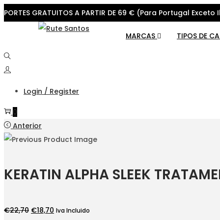
PORTES GRATUITOS A PARTIR DE 69 € (Para Portugal Exceto I
Skip
Skip
MARCAS
TIPOS DE C
to
to
navigation
content
Login / Register
0
Anterior
KERATIN ALPHA SLEEK TRATAME
O
O
€
22,70
€
18,70
Iva Incluido