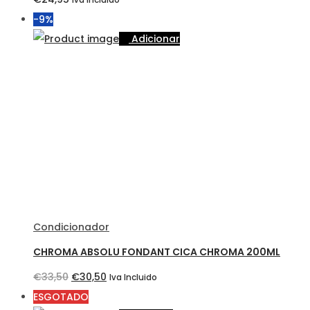
Iva Incluido
-9%
Adicionar
Condicionador
CHROMA ABSOLU FONDANT CICA CHROMA 200ML
O
O
€
33,50
€
30,50
Iva Incluido
preço
preço
ESGOTADO