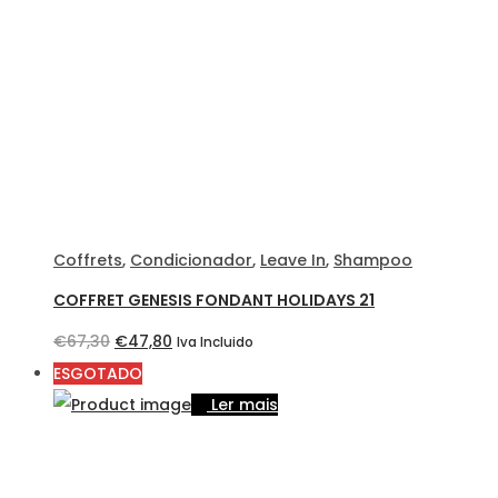
Coffrets
,
Condicionador
,
Leave In
,
Shampoo
COFFRET GENESIS FONDANT HOLIDAYS 21
O
O
€
67,30
€
47,80
Iva Incluido
preço
preço
ESGOTADO
original
atual
Ler mais
era:
é:
€67,30.
€47,80.