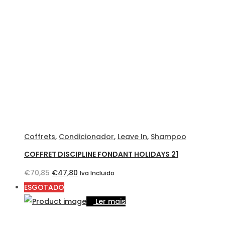
€74,25.
€47,80.
Coffrets
,
Condicionador
,
Leave In
,
Shampoo
COFFRET DISCIPLINE FONDANT HOLIDAYS 21
O
O
€
70,85
€
47,80
Iva Incluido
preço
preço
ESGOTADO
original
atual
Ler mais
era:
é: