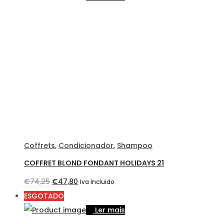
era:
é:
€86,30.
€65,10.
Coffrets
,
Condicionador
,
Shampoo
COFFRET BLOND FONDANT HOLIDAYS 21
O
O
€
74,25
€
47,80
Iva Incluido
preço
preço
ESGOTADO
original
atual
Ler mais
era:
é: