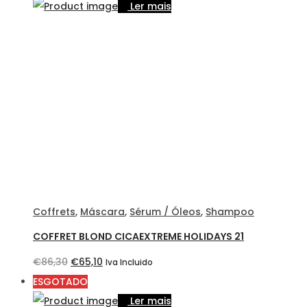
original
atual
Ler mais
era:
é:
€33,50.
€30,50.
Coffrets
,
Máscara
,
Sérum / Óleos
,
Shampoo
COFFRET BLOND CICAEXTREME HOLIDAYS 21
O
O
€
86,30
€
65,10
Iva Incluido
preço
preço
ESGOTADO
original
atual
Ler mais