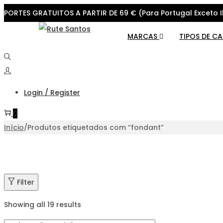
PORTES GRATUITOS A PARTIR DE 69 € (Para Portugal Exceto I
Skip
Skip
MARCAS
TIPOS DE C
to
to
navigation
content
Login / Register
0
Início
/
Produtos etiquetados com “fondant”
Filter
Showing all 19 results