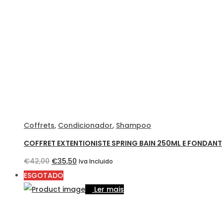
€70,85.
€47,80.
Coffrets
,
Condicionador
,
Shampoo
COFFRET EXTENTIONISTE SPRING BAIN 250ML E FONDAN
O
O
€
42,00
€
35,50
Iva Incluido
preço
preço
ESGOTADO
original
atual
Ler mais
era:
é:
€42,00.
€35,50.