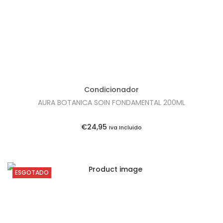
g
a
i
l
n
é
a
:
l
€
e
3
Condicionador
r
1
AURA BOTANICA SOIN FONDAMENTAL 200ML
a
,
:
5
€
24,95
Iva Incluido
€
0
3
.
4
ESGOTADO
,
1
5
.