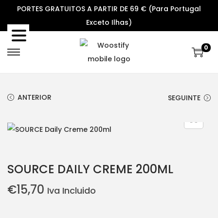
PORTES GRATUITOS A PARTIR DE 69 € (Para Portugal
Exceto Ilhas)
0
S
S
k
k
i
i
ANTERIOR
SEGUINTE
p
p
t
t
o
o
n
c
a
o
SOURCE DAILY CREME 200ML
v
n
i
t
€
15,70
Iva Incluido
g
e
a
n