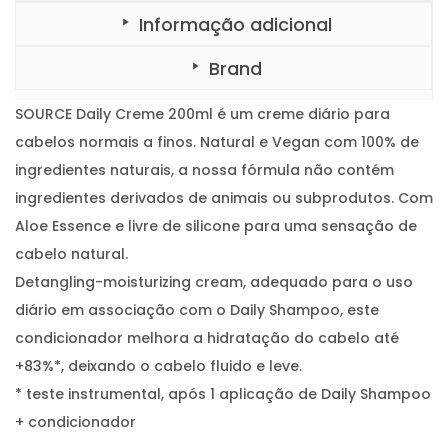
y
Informação adicional
C
r
e
Brand
m
e
2
0
SOURCE Daily Creme 200ml é um creme diário para
0
m
cabelos normais a finos. Natural e Vegan com 100% de
l
ingredientes naturais, a nossa fórmula não contém
ingredientes derivados de animais ou subprodutos. Com
Aloe Essence e livre de silicone para uma sensação de
cabelo natural.
Detangling-moisturizing cream, adequado para o uso
diário em associação com o Daily Shampoo, este
condicionador melhora a hidratação do cabelo até
+83%*, deixando o cabelo fluido e leve.
* teste instrumental, após 1 aplicação de Daily Shampoo
+ condicionador