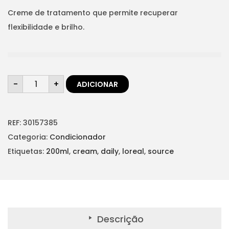
t
t
Creme de tratamento que permite recuperar
i
flexibilidade e brilho.
o
n
Q
-
+
ADICIONAR
u
a
n
t
i
d
REF:
30157385
a
d
Categoria:
Condicionador
e
d
Etiquetas:
200ml
,
cream
,
daily
,
loreal
,
source
e
S
O
U
R
C
E
D
a
Descrição
i
l