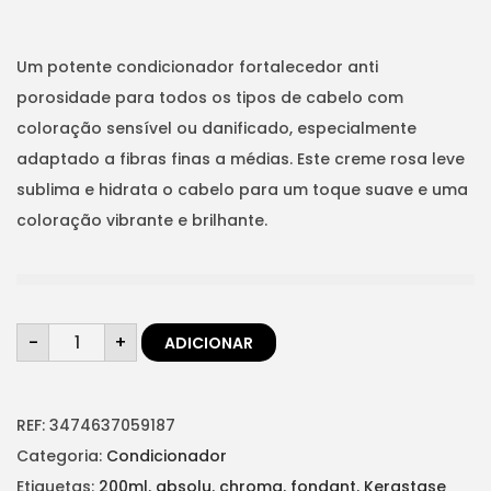
p
p
t
t
r
r
i
e
e
Um potente condicionador fortalecedor anti
o
ç
ç
porosidade para todos os tipos de cabelo com
n
o
o
coloração sensível ou danificado, especialmente
o
a
adaptado a fibras finas a médias. Este creme rosa leve
r
t
sublima e hidrata o cabelo para um toque suave e uma
i
u
coloração vibrante e brilhante.
g
a
i
l
n
é
Q
a
:
-
+
ADICIONAR
u
a
l
€
n
t
e
3
i
d
REF:
3474637059187
r
0
a
d
Categoria:
Condicionador
a
,
e
d
Etiquetas:
200ml
,
absolu
,
chroma
,
fondant
,
Kerastase