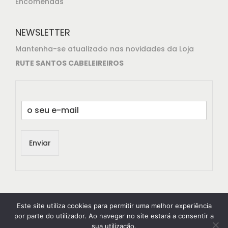
Encomendas
NEWSLETTER
Mantenha-se atualizado nas novidades da Loja
RUTE SANTOS CABELEIREIROS
E
m
a
i
Enviar
l
*
Este site utiliza cookies para permitir uma melhor experiência
por parte do utilizador. Ao navegar no site estará a consentir a
sua utilização.