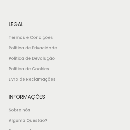
l
€
e
3
r
1
LEGAL
a
,
:
5
Termos e Condições
€
0
Politica de Privacidade
3
.
Politica de Devolução
4
,
Politica de Cookies
1
Livro de Reclamações
5
.
INFORMAÇÕES
Sobre nós
Alguma Questão?