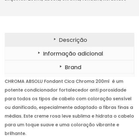
:
5
e
C
€
0
H
R
3
.
O
M
3
A
A
,
B
Descrição
S
5
O
L
0
Informação adicional
U
F
.
o
Brand
n
d
a
n
CHROMA ABSOLU Fondant Cica Chroma 200ml é um
t
C
potente condicionador fortalecedor anti porosidade
i
c
para todos os tipos de cabelo com coloração sensível
a
C
ou danificado, especialmente adaptado a fibras finas a
h
r
médias. Este creme rosa leve sublima e hidrata o cabelo
o
m
para um toque suave e uma coloração vibrante e
a
2
brilhante.
0