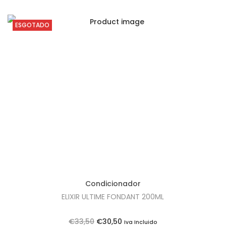
ESGOTADO
Condicionador
ELIXIR ULTIME FONDANT 200ML
O
O
€
33,50
€
30,50
Iva Incluido