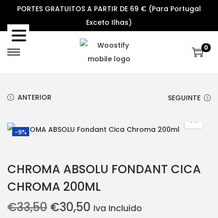
PORTES GRATUITOS A PARTIR DE 69 € (Para Portugal
Exceto Ilhas)
0
S
S
k
k
i
i
ANTERIOR
SEGUINTE
p
p
t
t
o
o
-9%
n
c
a
o
CHROMA ABSOLU FONDANT CICA
v
n
i
t
CHROMA 200ML
g
e
O
O
€
33,50
€
30,50
Iva Incluido
a
n