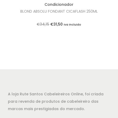
e
3
Condicionador
r
0
BLOND ABSOLU FONDANT CICAFLASH 250ML
a
,
:
5
O
O
€
34,15
€
31,50
Iva Incluido
€
0
p
p
3
.
r
r
3
e
e
,
ç
ç
9
o
o
5
o
a
.
r
t
i
u
g
a
A loja Rute Santos Cabeleireiros Online, foi criada
i
l
para revenda de produtos de cabeleireiro das
n
é
marcas mais prestigiadas do mercado.
a
: