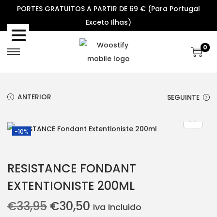
PORTES GRATUITOS A PARTIR DE 69 € (Para Portugal
Exceto Ilhas)
0
S
S
k
k
i
i
ANTERIOR
SEGUINTE
p
p
t
t
o
o
-10%
n
c
a
o
RESISTANCE FONDANT
v
n
i
t
EXTENTIONISTE 200ML
g
e
O
O
€
33,95
€
30,50
Iva Incluido
a
n