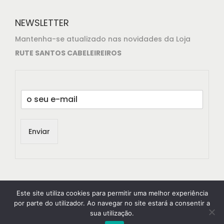
NEWSLETTER
Mantenha-se atualizado nas novidades da Loja
RUTE SANTOS CABELEIREIROS
E
m
a
i
Enviar
l
*
Este site utiliza cookies para permitir uma melhor experiência
por parte do utilizador. Ao navegar no site estará a consentir a
sua utilização.
© 2021
RuteSantos Cabeleireiros
All rights reserved.