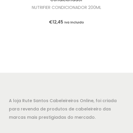
r
0
NUTRIFIER CONDICIONADOR 200ML
a
,
:
5
€
12,45
Iva Incluido
€
0
3
.
3
,
5
0
.
A loja Rute Santos Cabeleireiros Online, foi criada
para revenda de produtos de cabeleireiro das
marcas mais prestigiadas do mercado.