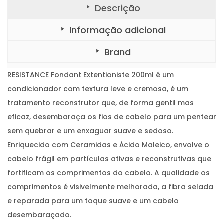
:
5
N
Descrição
C
€
0
E
F
3
.
Informação adicional
o
n
3
d
Brand
a
,
n
t
9
E
RESISTANCE Fondant Extentioniste 200ml é um
x
5
t
condicionador com textura leve e cremosa, é um
e
.
n
tratamento reconstrutor que, de forma gentil mas
t
i
eficaz, desembaraça os fios de cabelo para um pentear
o
n
sem quebrar e um enxaguar suave e sedoso.
i
s
Enriquecido com Ceramidas e Ácido Maleico, envolve o
t
e
cabelo frágil em partículas ativas e reconstrutivas que
2
0
fortificam os comprimentos do cabelo. A qualidade os
0
m
comprimentos é visivelmente melhorada, a fibra selada
l
e reparada para um toque suave e um cabelo
desembaraçado.