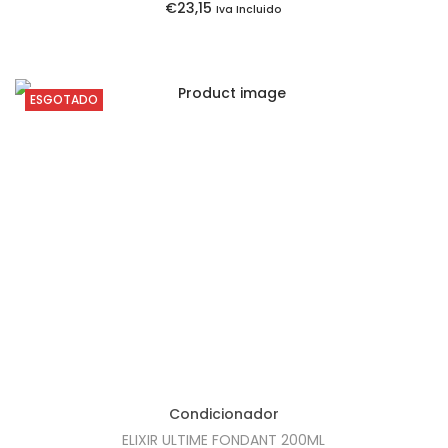
:
6
€
23,15
Iva Incluido
€
0
1
.
6
ESGOTADO
,
8
0
.
Condicionador
ELIXIR ULTIME FONDANT 200ML