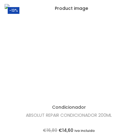
-13%
Condicionador
ABSOLUT REPAIR CONDICIONADOR 200ML
O
O
€
16,80
€
14,60
Iva Incluido