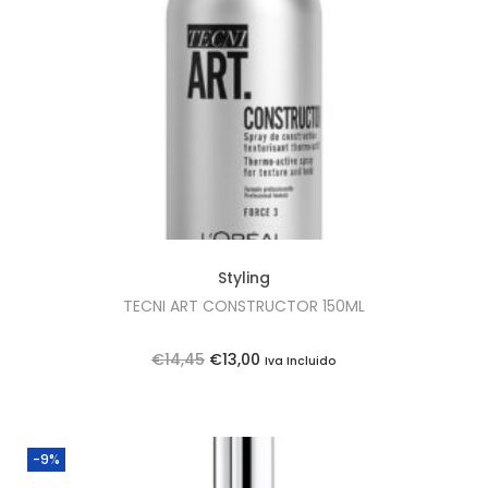
Styling
TECNI ART CONSTRUCTOR 150ML
O
O
€
14,45
€
13,00
Iva Incluido
p
p
r
r
e
e
-9%
ç
ç