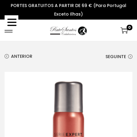
PORTES GRATUITOS A PARTIR DE 69 € (Para Portugal
Exceto Ilhas)
0
S
S
k
k
i
i
ANTERIOR
SEGUINTE
p
p
t
t
o
o
n
c
a
o
v
n
i
t
g
e
a
n
t
t