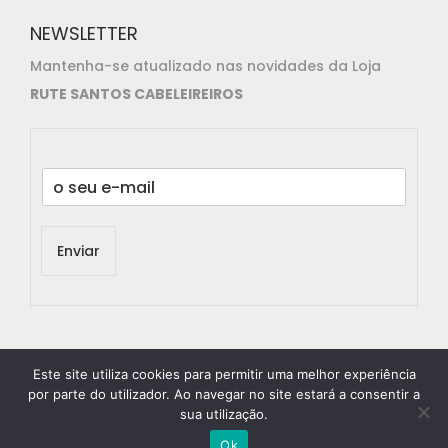
NEWSLETTER
Mantenha-se atualizado nas novidades da Loja
RUTE SANTOS CABELEIREIROS
E
m
a
i
Enviar
l
*
Este site utiliza cookies para permitir uma melhor experiência
por parte do utilizador. Ao navegar no site estará a consentir a
sua utilização.
© 2021
RuteSantos Cabeleireiros
All rights reserved.
Ok