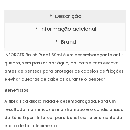
P
r
o
o
Descrição
f
6
0
Informação adicional
m
l
Brand
INFORCER Brush Proof 60ml é um desembaraçante anti-
quebra, sem passar por água, aplica-se com escova
antes de pentear para proteger os cabelos de fricções
e evitar quebras de cabelos durante o pentear.
Benefícios
:
A fibra fica disciplinada e desembaraçada. Para um
resultado mais eficaz use o shampoo e o condicionador
da Série Expert Inforcer para beneficiar plenamente do
efeito de fortalecimento.