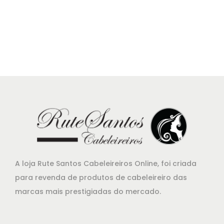
€
0
1
.
4
,
1
5
.
A loja Rute Santos Cabeleireiros Online, foi criada
para revenda de produtos de cabeleireiro das
marcas mais prestigiadas do mercado.