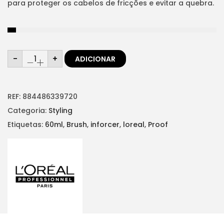
para proteger os cabelos de fricções e evitar a quebra.
Q
-
+
ADICIONAR
u
a
n
t
i
d
REF:
884486339720
a
d
Categoria:
Styling
e
d
Etiquetas:
60ml
,
Brush
,
inforcer
,
loreal
,
Proof
e
I
N
F
O
R
C
E
R
B
r
u
s
h