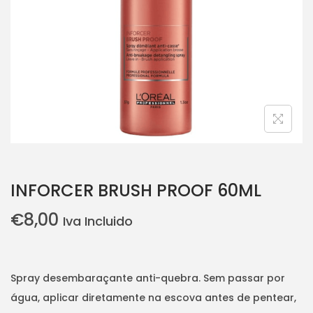
i
o
n
INFORCER BRUSH PROOF 60ML
€
8,00
Iva Incluido
Spray desembaraçante anti-quebra. Sem passar por
água, aplicar diretamente na escova antes de pentear,