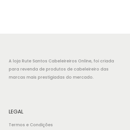
r
r
5
e
e
,
ç
ç
8
o
o
5
o
a
.
r
t
i
u
g
a
A loja Rute Santos Cabeleireiros Online, foi criada
i
l
para revenda de produtos de cabeleireiro das
n
é
marcas mais prestigiadas do mercado.
a
:
l
€
e
2
r
2
LEGAL
a
,
:
8
Termos e Condições