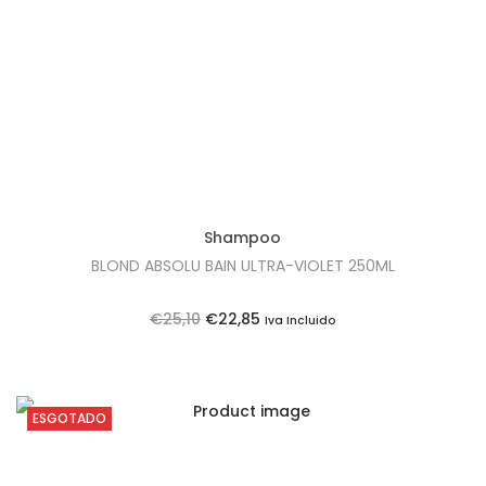
Shampoo
BLOND ABSOLU BAIN ULTRA-VIOLET 250ML
O
O
€
25,10
€
22,85
Iva Incluido
p
p
r
r
e
e
ESGOTADO
ç
ç
o
o