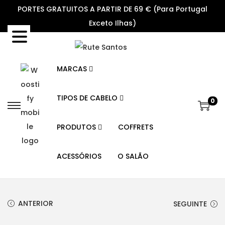
PORTES GRATUITOS A PARTIR DE 69 € (Para Portugal
Exceto Ilhas)
MARCAS
TIPOS DE CABELO
0
S
S
k
k
PRODUTOS
COFFRETS
i
i
p
p
ACESSÓRIOS
O SALÃO
t
t
o
o
n
c
ANTERIOR
SEGUINTE
a
o
v
n