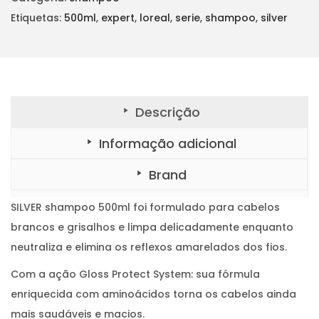
n
é
e
d
Etiquetas:
500ml
,
expert
,
loreal
,
serie
,
shampoo
,
silver
a
:
e
S
l
€
I
L
e
1
V
E
r
9
R
S
a
,
h
Descrição
a
:
6
m
p
€
5
Informação adicional
o
o
2
.
5
Brand
0
2
0
m
,
l
SILVER shampoo 500ml foi formulado para cabelos
5
brancos e grisalhos e limpa delicadamente enquanto
0
neutraliza e elimina os reflexos amarelados dos fios.
.
Com a ação Gloss Protect System: sua fórmula
enriquecida com aminoácidos torna os cabelos ainda
mais saudáveis e macios.