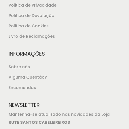
€
5
Politica de Privacidade
2
.
Politica de Devolução
4
,
Politica de Cookies
8
Livro de Reclamações
5
.
INFORMAÇÕES
Sobre nós
Alguma Questão?
Encomendas
NEWSLETTER
Mantenha-se atualizado nas novidades da Loja
RUTE SANTOS CABELEIREIROS