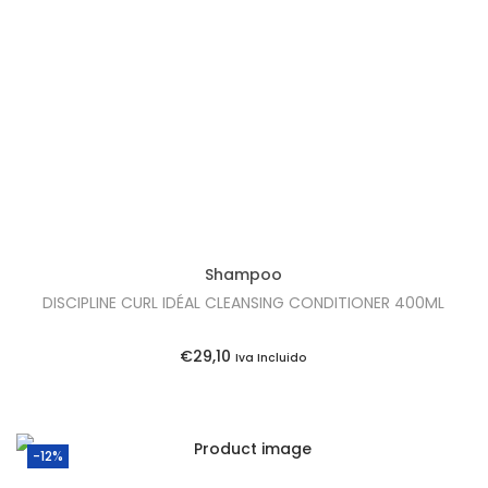
o
a
r
t
i
u
g
a
i
l
n
é
a
:
l
€
e
2
Shampoo
r
2
DISCIPLINE CURL IDÉAL CLEANSING CONDITIONER 400ML
a
,
:
8
€
29,10
Iva Incluido
€
5
2
.
5
-12%
,