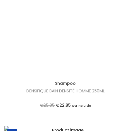
1
0
.
Shampoo
DENSIFIQUE BAIN DENSITÉ HOMME 250ML
O
O
€
25,85
€
22,85
Iva Incluido
p
p
r
r
e
e