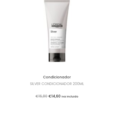
Condicionador
SILVER CONDICIONADOR 200ML
O
O
€
16,80
€
14,60
Iva Incluido
p
p
r
r