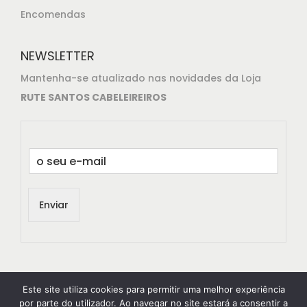
Encomendas
NEWSLETTER
Mantenha-se atualizado nas novidades da Loja
RUTE SANTOS CABELEIREIROS
E
m
a
i
Enviar
l
*
Este site utiliza cookies para permitir uma melhor experiência
por parte do utilizador. Ao navegar no site estará a consentir a