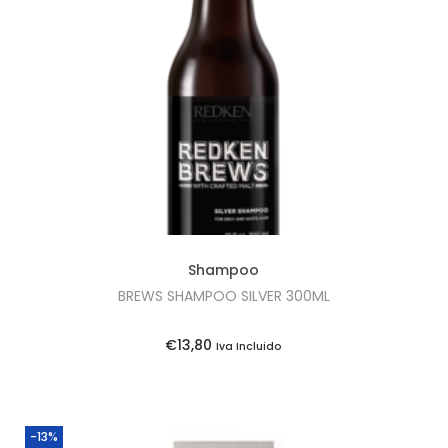
i
o
n
Shampoo
BREWS SHAMPOO SILVER 300ML
€
13,80
Iva Incluido
-13%