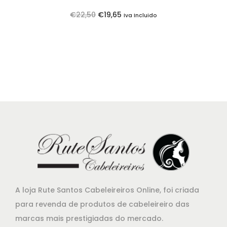
:
1
O
O
€
22,50
€
19,65
Iva Incluido
€
5
p
p
1
.
r
r
5
e
e
,
ç
ç
5
o
o
0
o
a
.
r
t
i
u
g
a
i
l
n
é
a
:
A loja Rute Santos Cabeleireiros Online, foi criada
l
€
para revenda de produtos de cabeleireiro das
e
1
marcas mais prestigiadas do mercado.