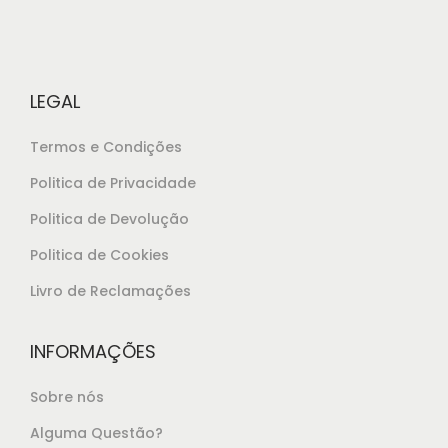
r
9
a
,
:
6
€
5
LEGAL
2
.
2
Termos e Condições
,
Politica de Privacidade
5
Politica de Devolução
0
.
Politica de Cookies
Livro de Reclamações
INFORMAÇÕES
Sobre nós
Alguma Questão?