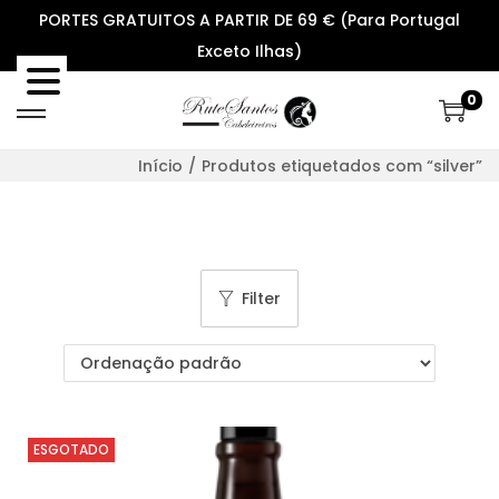
PORTES GRATUITOS A PARTIR DE 69 € (Para Portugal
Exceto Ilhas)
0
S
S
k
k
Início
/
Produtos etiquetados com “silver”
i
i
p
p
t
t
o
o
Filter
n
c
a
o
v
n
i
t
g
e
ESGOTADO
a
n
t
t